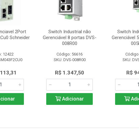
nciavel 2Port
Switch Industrial não
Switch Ind
Cu0 Schneider
Gerenciável 8 portas DVS-
Gerenciável 
008R00
005
: 12422
Código: 56616
Código
SM043F2CU0
SKU: DVS-008R00
SKU: DV
.113,31
R$ 1.347,50
R$ 9
cionar
Adicionar
Adi