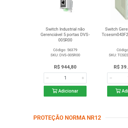
dustrial não
Switch Industrial não
Switch Gere
 8 portas DVS-
Gerenciável 5 portas DVS-
Tcsesm043F2
8R00
005R00
o: 56616
Código: 56379
Código
VS-008R00
SKU: DVS-005R00
SKU: TCSE
.347,50
R$ 944,80
R$ 39
icionar
Adicionar
Adi
PROTEÇÃO NORMA NR12