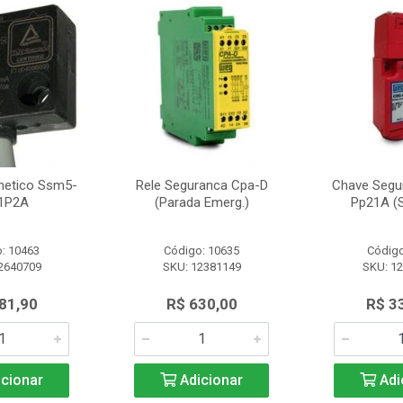
netico Ssm5-
Rele Seguranca Cpa-D
Chave Segu
1P2A
(Parada Emerg.)
Pp21A (S
: 10463
Código: 10635
Código
2640709
SKU: 12381149
SKU: 1
81,90
R$ 630,00
R$ 3
cionar
Adicionar
Adi