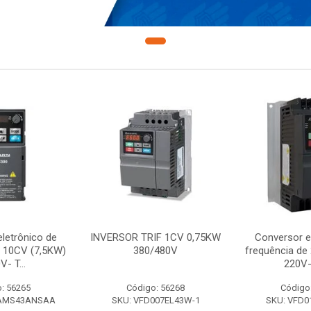
letrônico de
INVERSOR TRIF 1CV 0,75KW
Conversor e
e 10CV (7,5KW)
380/480V
frequência de
V- T...
220V-
: 56265
Código: 56268
Código
7AMS43ANSAA
SKU: VFD007EL43W-1
SKU: VFD0