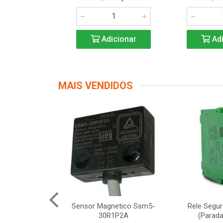
icionar
Adicionar
Adi
MAIS VENDIDOS
Segurança
Sensor Magnetico Ssm5-
Rele Segu
12 Schneider
30R1P2A
(Parada