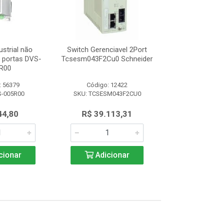
ustrial não
Switch Gerenciavel 2Port
Switch Indu
5 portas DVS-
Tcsesm043F2Cu0 Schneider
Gerenciável 8
R00
008
: 56379
Código: 12422
Código:
S-005R00
SKU: TCSESM043F2CU0
SKU: DVS
44,80
R$ 39.113,31
R$ 1.3
cionar
Adicionar
Adic