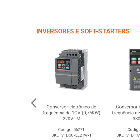
INVERSORES E SOFT-STARTERS
e Frequência
Conversor eletrônico de
Conversor e
ação 220V
frequência de 1CV (0,75KW)
frequência d
 Saida 220...
- 220V- M...
- 380
o: 12261
Código: 56271
Código
V320U04M2B
SKU: VFD007EL21W-1
SKU: VFD1