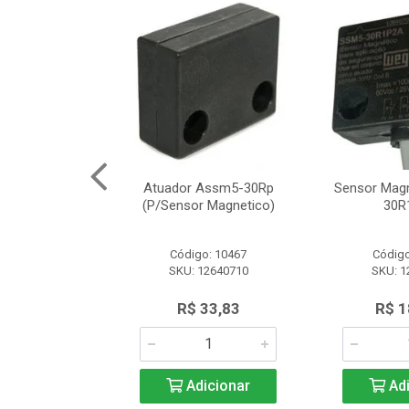
Segurança
Atuador Assm5-30Rp
Sensor Mag
12 Schneider
(P/Sensor Magnetico)
30R
o: 8161
Código: 10467
Código
SLE2727312
SKU: 12640710
SKU: 1
.566,97
R$ 33,83
R$ 1
icionar
Adicionar
Adi