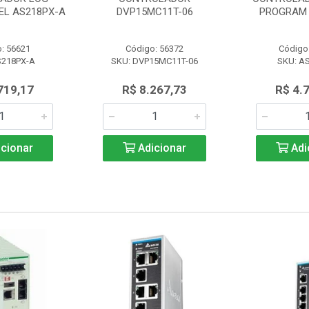
L AS218PX-A
DVP15MC11T-06
PROGRAM 
: 56621
Código: 56372
Código
S218PX-A
SKU: DVP15MC11T-06
SKU: A
719,17
R$ 8.267,73
R$ 4.
cionar
Adicionar
Adi