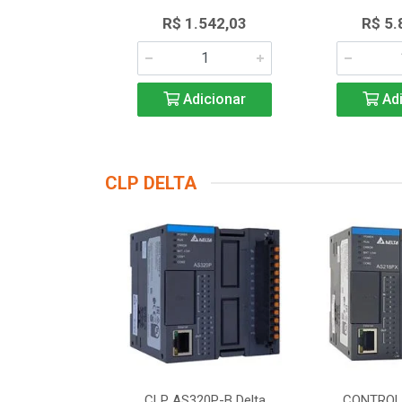
.768,62
R$ 1.542,03
R$ 5.
icionar
Adicionar
Adi
CLP DELTA
DOR LOGICO
CLP AS320P-B Delta
CONTROL