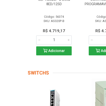
 AS228P-A
8ED/12SD
PROGRAMAVE
o: 56174
Código: 56374
Código
AS228P-A
SKU: AS320P-B
SKU: A
.719,17
R$ 4.719,17
R$ 4.
icionar
Adicionar
Adi
SWITCHS