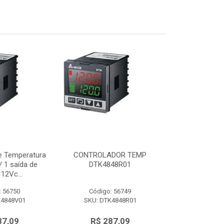
e Temperatura
CONTROLADOR TEMP
Controlador d
 1 saída de
DTK4848R01
48x48mm c/ 
12Vc...
tensão 
: 56750
Código: 56749
Código:
K4848V01
SKU: DTK4848R01
SKU: DTK
87,09
R$ 287,09
R$ 28