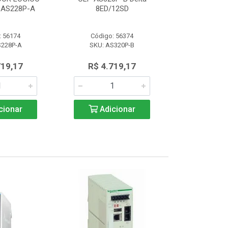
AS228P-A
8ED/12SD
PROGRAMAVEL
: 56174
Código: 56374
Código:
S228P-A
SKU: AS320P-B
SKU: AS
719,17
R$ 4.719,17
R$ 4.7
cionar
Adicionar
Adic