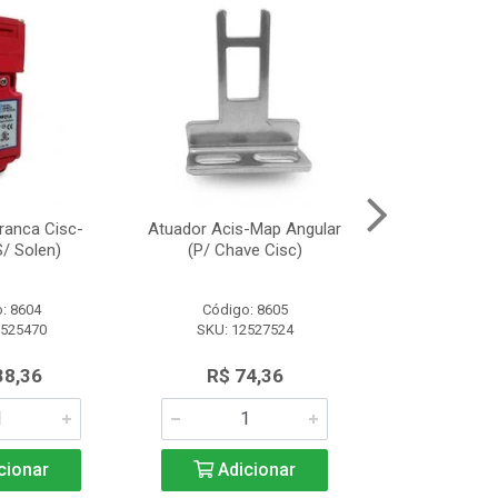
ranca Cisc-
Atuador Acis-Map Angular
Fonte Alimen
/ Solen)
(P/ Chave Cisc)
(10A/2
: 8604
Código: 8605
Código:
2525470
SKU: 12527524
SKU: 13
38,36
R$ 74,36
R$ 91
cionar
Adicionar
Adic