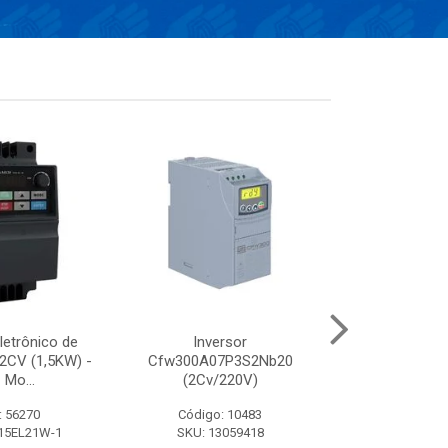
letrônico de
Inversor
INVERSOR VF
 2CV (1,5KW) -
Cfw300A07P3S2Nb20
(3CV/38
 Mo...
(2Cv/220V)
: 56270
Código: 10483
Código:
15EL21W-1
SKU: 13059418
SKU: VFD0