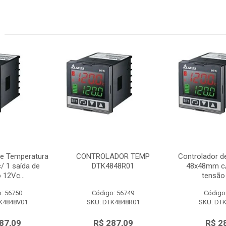
de Temperatura
CONTROLADOR TEMP
Controlador d
 1 saída de
DTK4848R01
48x48mm c/
 12Vc...
tensão 
: 56750
Código: 56749
Código
K4848V01
SKU: DTK4848R01
SKU: DT
87,09
R$ 287,09
R$ 2