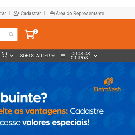
|
|
rar
Cadastrar
Área do Representante
0
NR-
TODOS OS
SOFTSTARTER
12
GRUPOS