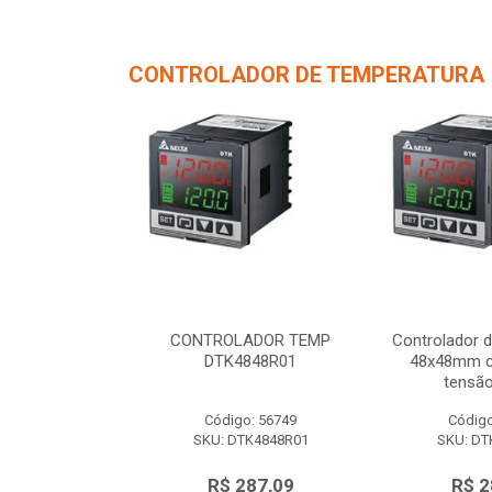
CONTROLADOR DE TEMPERATURA
de Temperatura
CONTROLADOR TEMP
Controlador 
/ 1 saída de
DTK4848R01
48x48mm c/
 12Vc...
tensão
o: 56750
Código: 56749
Código
TK4848V01
SKU: DTK4848R01
SKU: DT
287,09
R$ 287,09
R$ 2