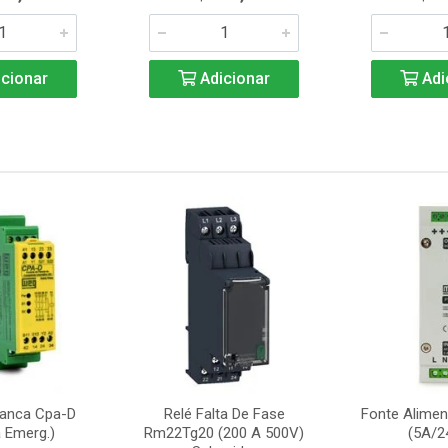
cionar
Adicionar
Adi
ranca Cpa-D
Relé Falta De Fase
Fonte Alime
 Emerg.)
Rm22Tg20 (200 A 500V)
(5A/2