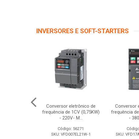
INVERSORES E SOFT-STARTERS
FD022EL43W-1
Conversor eletrônico de
Conversor e
80/480V)
frequência de 1CV (0,75KW)
frequência d
- 220V- M...
- 380
o: 56415
Código: 56271
Código
022EL43W-1
SKU: VFD007EL21W-1
SKU: VFD1