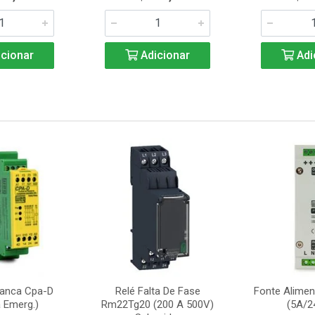
cionar
Adicionar
Adi
ranca Cpa-D
Relé Falta De Fase
Fonte Alime
 Emerg.)
Rm22Tg20 (200 A 500V)
(5A/2