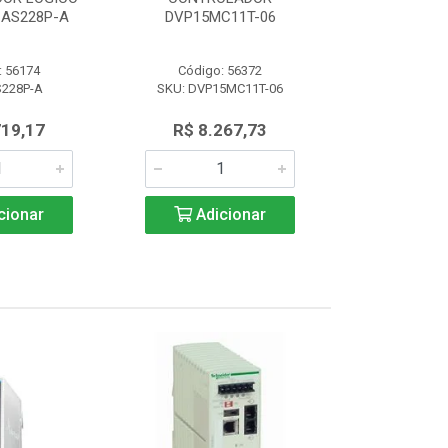
AS228P-A
DVP15MC11T-06
PROGRAM 
: 56174
Código: 56372
Código:
S228P-A
SKU: DVP15MC11T-06
SKU: AS
719,17
R$ 8.267,73
R$ 4.7
cionar
Adicionar
Adic