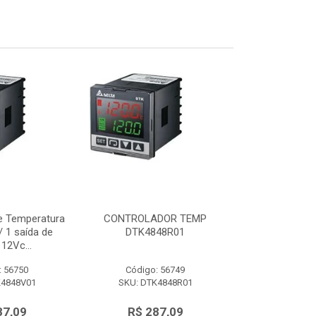
e Temperatura
CONTROLADOR TEMP
Controlador d
 1 saída de
DTK4848R01
48x48mm c/ 
12Vc...
tensão 
: 56750
Código: 56749
Código:
K4848V01
SKU: DTK4848R01
SKU: DTK
87,09
R$ 287,09
R$ 28