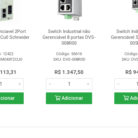
nciavel 2Port
Switch Industrial não
Switch Ind
Cu0 Schneider
Gerenciável 8 portas DVS-
Gerenciável 
008R00
005
: 12422
Código: 56616
Código
SM043F2CU0
SKU: DVS-008R00
SKU: DV
.113,31
R$ 1.347,50
R$ 9
cionar
Adicionar
Adi