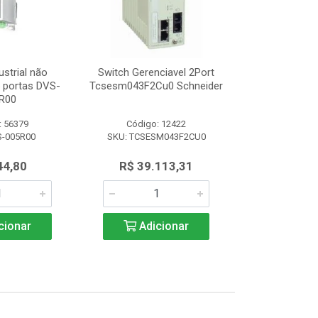
ustrial não
Switch Gerenciavel 2Port
Switch Indu
5 portas DVS-
Tcsesm043F2Cu0 Schneider
Gerenciável 8
R00
008
: 56379
Código: 12422
Código:
S-005R00
SKU: TCSESM043F2CU0
SKU: DVS
44,80
R$ 39.113,31
R$ 1.3
cionar
Adicionar
Adic