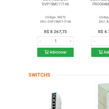
 AS228P-A
DVP15MC11T-06
PROGRAM
o: 56174
Código: 56372
Código
AS228P-A
SKU: DVP15MC11T-06
SKU: A
.719,17
R$ 8.267,73
R$ 4.
icionar
Adicionar
Adi
SWITCHS