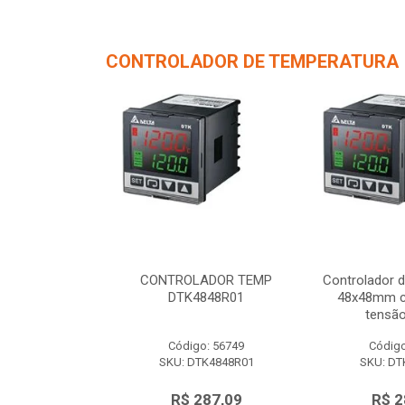
CONTROLADOR DE TEMPERATURA
de Temperatura
CONTROLADOR TEMP
Controlador 
/ 1 saída de
DTK4848R01
48x48mm c/
 12Vc...
tensão
o: 56750
Código: 56749
Código
TK4848V01
SKU: DTK4848R01
SKU: DT
287,09
R$ 287,09
R$ 2