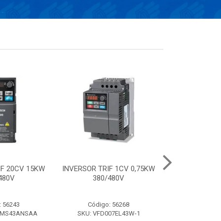
IF 20CV 15KW
INVERSOR TRIF 1CV 0,75KW
Conversor el
480V
380/480V
frequência de 
220V- 
: 56243
Código: 56268
Código:
AMS43ANSAA
SKU: VFD007EL43W-1
SKU: VFD0