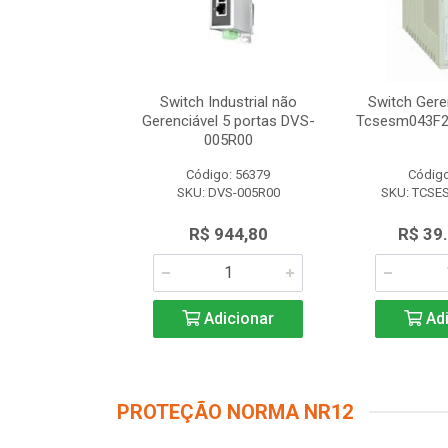
dustrial não
Switch Industrial não
Switch Gere
 8 portas DVS-
Gerenciável 5 portas DVS-
Tcsesm043F2
8R00
005R00
o: 56616
Código: 56379
Código
VS-008R00
SKU: DVS-005R00
SKU: TCSE
.347,50
R$ 944,80
R$ 39
icionar
Adicionar
Adi
PROTEÇÃO NORMA NR12