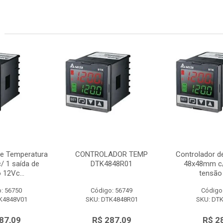
de Temperatura
CONTROLADOR TEMP
Controlador d
 1 saída de
DTK4848R01
48x48mm c/
 12Vc...
tensão 
: 56750
Código: 56749
Código
K4848V01
SKU: DTK4848R01
SKU: DT
87,09
R$ 287,09
R$ 2