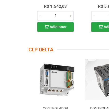
.823,43
R$ 1.542,03
R$ 5.
icionar
Adicionar
Adi
CLP DELTA
DOR LOGICO
CONTROLADOR
CONTROLA