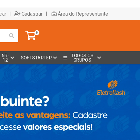
|
|
rar
Cadastrar
Área do Representante
0
NR-
TODOS OS
SOFTSTARTER
12
GRUPOS