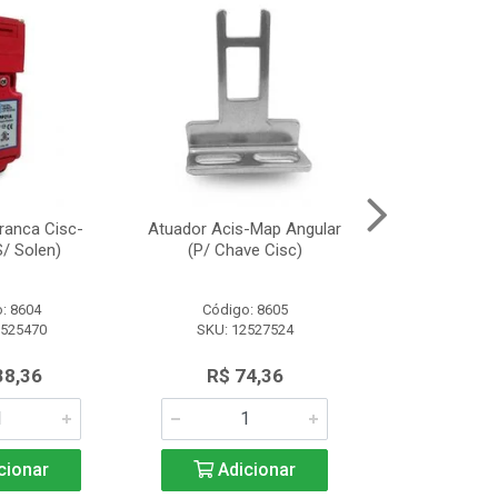
ranca Cisc-
Atuador Acis-Map Angular
Fonte Alimen
/ Solen)
(P/ Chave Cisc)
(10A/2
: 8604
Código: 8605
Código:
2525470
SKU: 12527524
SKU: 13
38,36
R$ 74,36
R$ 91
cionar
Adicionar
Adic