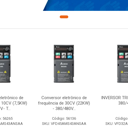
letrônico de
Conversor eletrônico de
INVERSOR TR
e 10CV (7,5KW)
frequência de 30CV (22KW)
380/
V- T...
- 380/480V...
: 56265
Código: 56136
Código
7AMS43ANSAA
SKU: VFD45AMS43ANSAA
SKU: VFD32