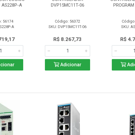
 AS228P-A
DVP15MC11T-06
PROGRAM 
: 56174
Código: 56372
Código
S228P-A
SKU: DVP15MC11T-06
SKU: A
719,17
R$ 8.267,73
R$ 4.
cionar
Adicionar
Adi