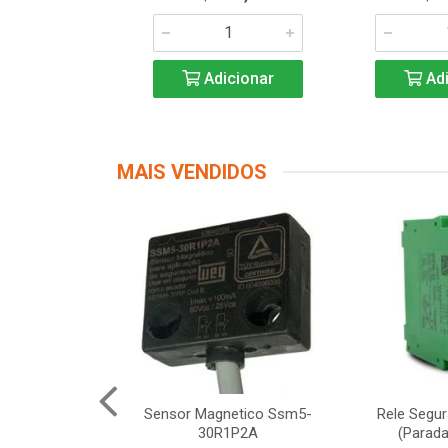
icionar
Adicionar
Adi
MAIS VENDIDOS
Segurança
Sensor Magnetico Ssm5-
Rele Segu
12 Schneider
30R1P2A
(Parada