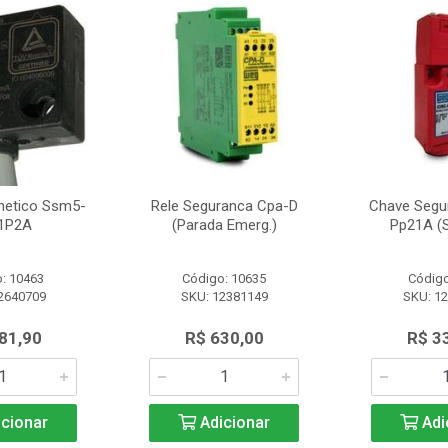
netico Ssm5-
Rele Seguranca Cpa-D
Chave Segu
1P2A
(Parada Emerg.)
Pp21A (S
: 10463
Código: 10635
Código
2640709
SKU: 12381149
SKU: 1
81,90
R$ 630,00
R$ 3
cionar
Adicionar
Adi