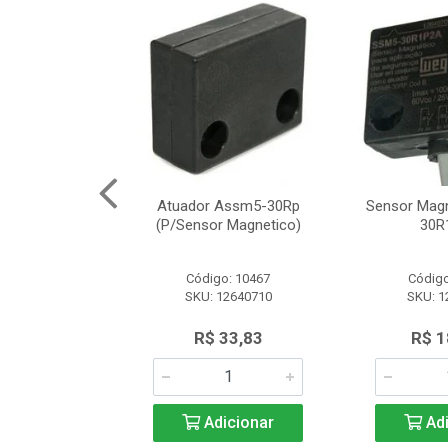
Segurança
Atuador Assm5-30Rp
Sensor Mag
12 Schneider
(P/Sensor Magnetico)
30R
o: 8161
Código: 10467
Código
SLE2727312
SKU: 12640710
SKU: 1
.566,97
R$ 33,83
R$ 1
icionar
Adicionar
Adi