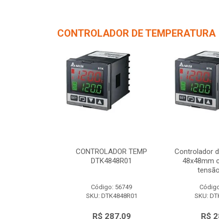
CONTROLADOR DE TEMPERATURA
de Temperatura
CONTROLADOR TEMP
Controlador 
/ 1 saída de
DTK4848R01
48x48mm c/
 12Vc...
tensão
o: 56750
Código: 56749
Código
TK4848V01
SKU: DTK4848R01
SKU: DT
287,09
R$ 287,09
R$ 2