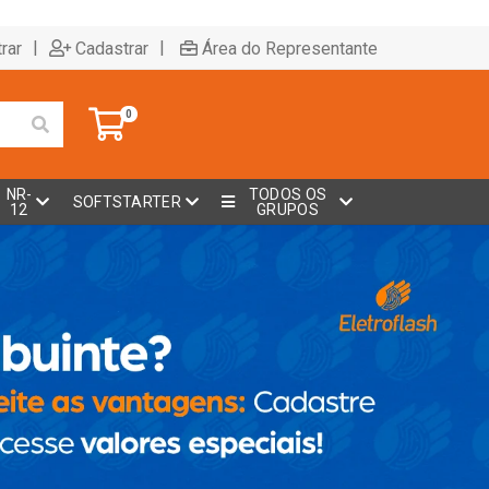
|
|
rar
Cadastrar
Área do Representante
0
NR-
TODOS OS
SOFTSTARTER
12
GRUPOS