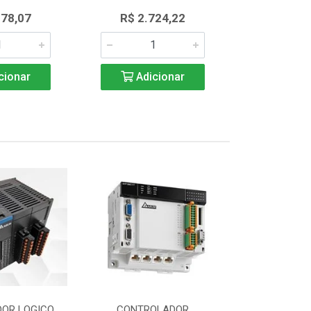
178,07
R$ 2.724,22
R$ 5.0
cionar
Adicionar
Adic
OR LOGICO
CONTROLADOR
CONTROLAD