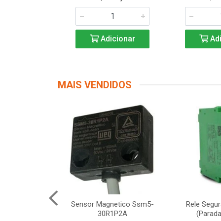
icionar
Adicionar
Adi
MAIS VENDIDOS
Segurança
Sensor Magnetico Ssm5-
Rele Segu
12 Schneider
30R1P2A
(Parada