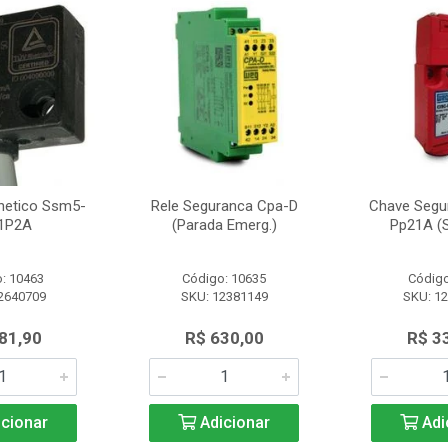
netico Ssm5-
Rele Seguranca Cpa-D
Chave Segu
1P2A
(Parada Emerg.)
Pp21A (S
: 10463
Código: 10635
Código
2640709
SKU: 12381149
SKU: 1
81,90
R$ 630,00
R$ 3
cionar
Adicionar
Adi