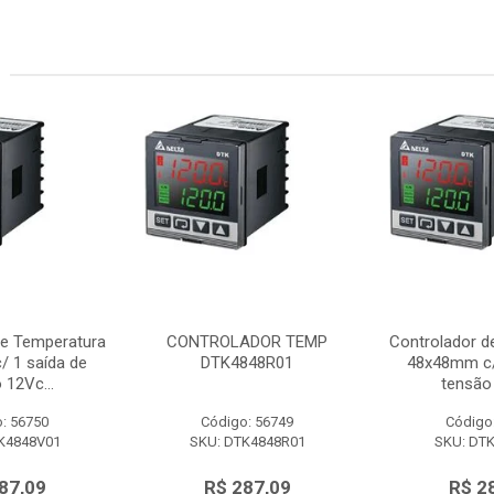
de Temperatura
CONTROLADOR TEMP
Controlador d
 1 saída de
DTK4848R01
48x48mm c/
 12Vc...
tensão 
: 56750
Código: 56749
Código
K4848V01
SKU: DTK4848R01
SKU: DT
87,09
R$ 287,09
R$ 2