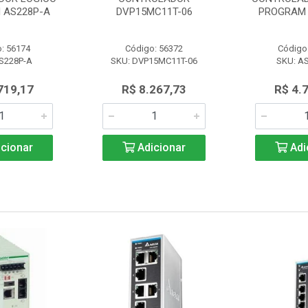
 AS228P-A
DVP15MC11T-06
PROGRAM 
: 56174
Código: 56372
Código
S228P-A
SKU: DVP15MC11T-06
SKU: A
719,17
R$ 8.267,73
R$ 4.
cionar
Adicionar
Adi