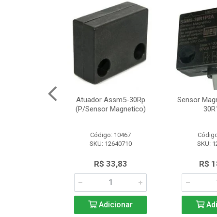
Segurança
Atuador Assm5-30Rp
Sensor Mag
12 Schneider
(P/Sensor Magnetico)
30R
o: 8161
Código: 10467
Código
SLE2727312
SKU: 12640710
SKU: 1
.566,97
R$ 33,83
R$ 1
icionar
Adicionar
Adi