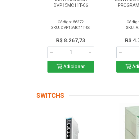
 AS228P-A
DVP15MC11T-06
PROGRAM
o: 56174
Código: 56372
Código
AS228P-A
SKU: DVP15MC11T-06
SKU: A
.719,17
R$ 8.267,73
R$ 4.
icionar
Adicionar
Adi
SWITCHS