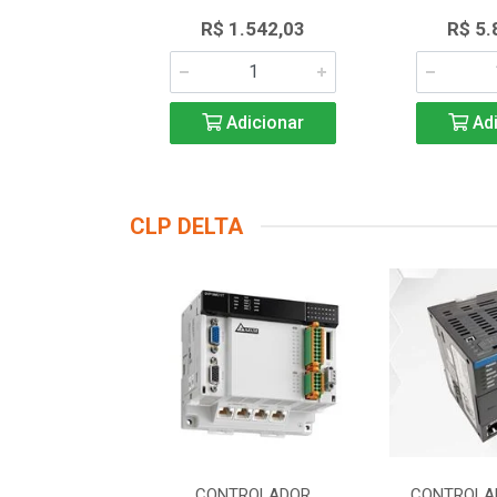
430,89
R$ 1.542,03
R$ 5.
icionar
Adicionar
Adi
CLP DELTA
DOR LOGICO
CONTROLADOR
CONTROLA