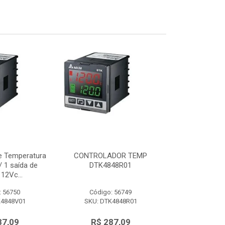
e Temperatura
CONTROLADOR TEMP
Controlador d
 1 saída de
DTK4848R01
48x48mm c/ 
12Vc...
tensão 
: 56750
Código: 56749
Código:
K4848V01
SKU: DTK4848R01
SKU: DTK
87,09
R$ 287,09
R$ 28