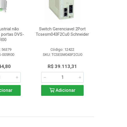
ustrial não
Switch Gerenciavel 2Port
Switch Indu
5 portas DVS-
Tcsesm043F2Cu0 Schneider
Gerenciável 8
R00
008
: 56379
Código: 12422
Código:
S-005R00
SKU: TCSESM043F2CU0
SKU: DVS
44,80
R$ 39.113,31
R$ 1.3
cionar
Adicionar
Adic