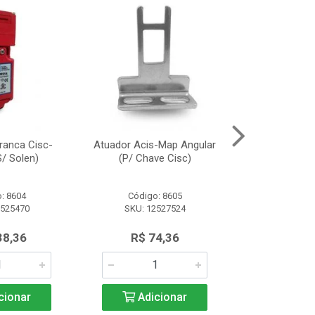
ranca Cisc-
Atuador Acis-Map Angular
Fonte Alimen
/ Solen)
(P/ Chave Cisc)
(10A/2
: 8604
Código: 8605
Código:
2525470
SKU: 12527524
SKU: 13
38,36
R$ 74,36
R$ 91
cionar
Adicionar
Adic