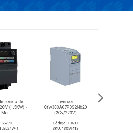
letrônico de
Inversor
Conversor el
 2CV (1,5KW) -
Cfw300A07P3S2Nb20
frequência de 
 Mo...
(2Cv/220V)
- 380V
: 56270
Código: 10483
Código:
15EL21W-1
SKU: 13059418
SKU: VFD13