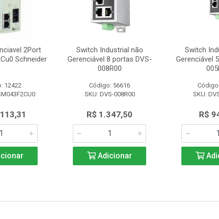
nciavel 2Port
Switch Industrial não
Switch Ind
Cu0 Schneider
Gerenciável 8 portas DVS-
Gerenciável 
008R00
005
: 12422
Código: 56616
Código
SM043F2CU0
SKU: DVS-008R00
SKU: DV
.113,31
R$ 1.347,50
R$ 9
cionar
Adicionar
Adi