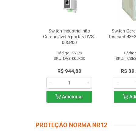
dustrial não
Switch Industrial não
Switch Gere
 8 portas DVS-
Gerenciável 5 portas DVS-
Tcsesm043F2
8R00
005R00
o: 56616
Código: 56379
Código
VS-008R00
SKU: DVS-005R00
SKU: TCSE
.347,50
R$ 944,80
R$ 39
icionar
Adicionar
Adi
PROTEÇÃO NORMA NR12