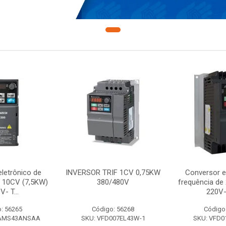
letrônico de
INVERSOR TRIF 1CV 0,75KW
Conversor e
e 10CV (7,5KW)
380/480V
frequência de
V- T...
220V-
: 56265
Código: 56268
Código
7AMS43ANSAA
SKU: VFD007EL43W-1
SKU: VFD0