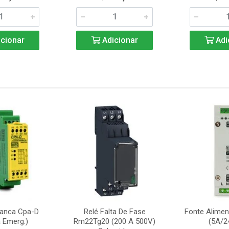
cionar
Adicionar
Adi
ranca Cpa-D
Relé Falta De Fase
Fonte Alime
 Emerg.)
Rm22Tg20 (200 A 500V)
(5A/2