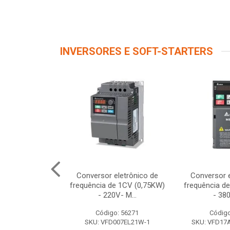
INVERSORES E SOFT-STARTERS
 Cab-Rs-5M
Conversor eletrônico de
Conversor e
frequência de 1CV (0,75KW)
frequência d
- 220V- M...
- 380
o: 12122
Código: 56271
Código
10951227
SKU: VFD007EL21W-1
SKU: VFD1