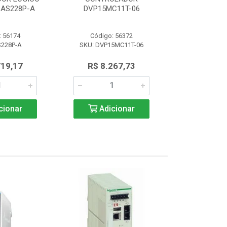
AS228P-A
DVP15MC11T-06
PROGRAM 
: 56174
Código: 56372
Código:
S228P-A
SKU: DVP15MC11T-06
SKU: AS
719,17
R$ 8.267,73
R$ 4.7
cionar
Adicionar
Adic