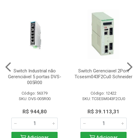
Switch Industrial não
Switch Gerenciavel 2Port
Gerenciável 5 portas DVS-
Tcsesm043F2Cu0 Schneider
005R00
Código: 56379
Código: 12422
SKU: DVS-005R00
SKU: TCSESM043F2CU0
R$ 944,80
R$ 39.113,31
Adicionar
Adicionar