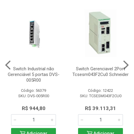
Switch Industrial não
Switch Gerenciavel 2Port
Gerenciável 5 portas DVS-
Tcsesm043F2Cu0 Schneider
005R00
Código: 56379
Código: 12422
SKU: DVS-005R00
SKU: TCSESM043F2CU0
R$ 944,80
R$ 39.113,31
Adicionar
Adicionar