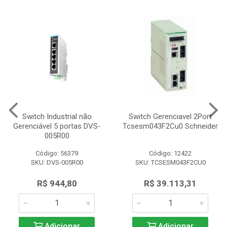
Switch Industrial não
Switch Gerenciavel 2Port
Gerenciável 5 portas DVS-
Tcsesm043F2Cu0 Schneider
005R00
Código: 56379
Código: 12422
SKU: DVS-005R00
SKU: TCSESM043F2CU0
R$ 944,80
R$ 39.113,31
Adicionar
Adicionar