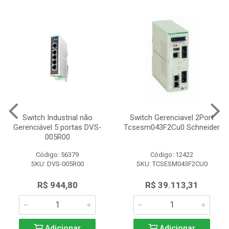
Switch Industrial não
Switch Gerenciavel 2Port
Gerenciável 5 portas DVS-
Tcsesm043F2Cu0 Schneider
005R00
Código: 56379
Código: 12422
SKU: DVS-005R00
SKU: TCSESM043F2CU0
R$ 944,80
R$ 39.113,31
Adicionar
Adicionar