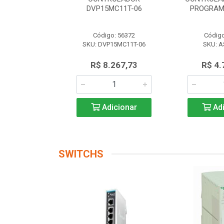
 AS228P-A
DVP15MC11T-06
PROGRAM
o: 56174
Código: 56372
Código
AS228P-A
SKU: DVP15MC11T-06
SKU: A
.719,17
R$ 8.267,73
R$ 4.
icionar
Adicionar
Adi
SWITCHS