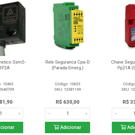
netico Ssm5-
Rele Seguranca Cpa-D
Chave Segu
1P2A
(Parada Emerg.)
Pp21A (S
: 10463
Código: 10635
Código
2640709
SKU: 12381149
SKU: 1
81,90
R$ 630,00
R$ 3
cionar
Adicionar
Adi