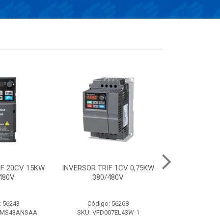
IF 20CV 15KW
INVERSOR TRIF 1CV 0,75KW
Conversor el
480V
380/480V
frequência de 
220V- 
: 56243
Código: 56268
Código:
AMS43ANSAA
SKU: VFD007EL43W-1
SKU: VFD0