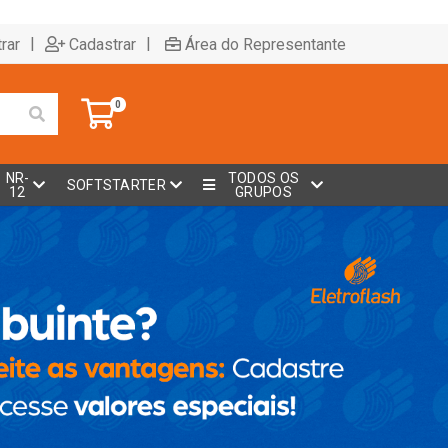
|
|
rar
Cadastrar
Área do Representante
0
NR-
TODOS OS
SOFTSTARTER
12
GRUPOS