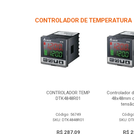
CONTROLADOR DE TEMPERATURA
de Temperatura
CONTROLADOR TEMP
Controlador 
/ 1 saída de
DTK4848R01
48x48mm c/
 12Vc...
tensão
o: 56750
Código: 56749
Código
TK4848V01
SKU: DTK4848R01
SKU: DT
287,09
R$ 287,09
R$ 2