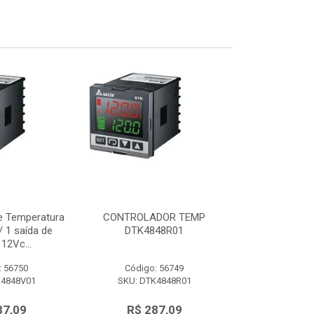
e Temperatura
CONTROLADOR TEMP
Controlador d
 1 saída de
DTK4848R01
48x48mm c/ 
12Vc...
tensão 
: 56750
Código: 56749
Código:
K4848V01
SKU: DTK4848R01
SKU: DTK
87,09
R$ 287,09
R$ 28