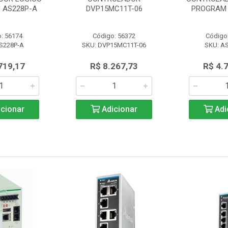
 AS228P-A
DVP15MC11T-06
PROGRAM 
: 56174
Código: 56372
Código
S228P-A
SKU: DVP15MC11T-06
SKU: A
719,17
R$ 8.267,73
R$ 4.
cionar
Adicionar
Adi