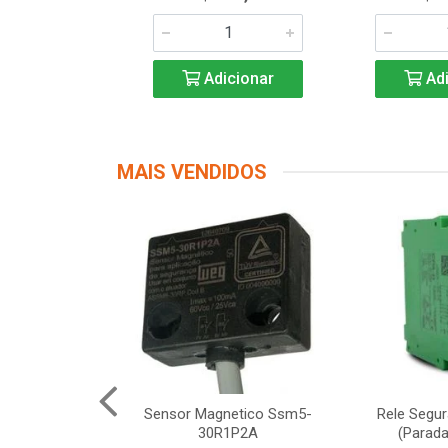
icionar
Adicionar
Adi
MAIS VENDIDOS
Segurança
Sensor Magnetico Ssm5-
Rele Segu
12 Schneider
30R1P2A
(Parada