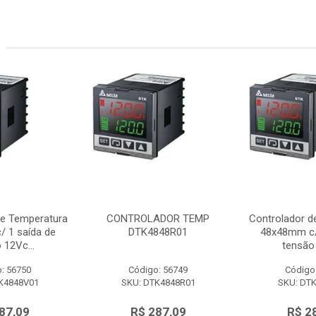
de Temperatura
CONTROLADOR TEMP
Controlador d
 1 saída de
DTK4848R01
48x48mm c/
 12Vc...
tensão 
: 56750
Código: 56749
Código
K4848V01
SKU: DTK4848R01
SKU: DT
87,09
R$ 287,09
R$ 2