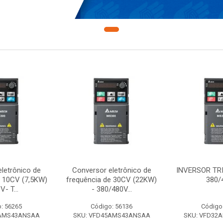
letrônico de
Conversor eletrônico de
INVERSOR TR
e 10CV (7,5KW)
frequência de 30CV (22KW)
380/
V- T...
- 380/480V...
: 56265
Código: 56136
Código
7AMS43ANSAA
SKU: VFD45AMS43ANSAA
SKU: VFD32