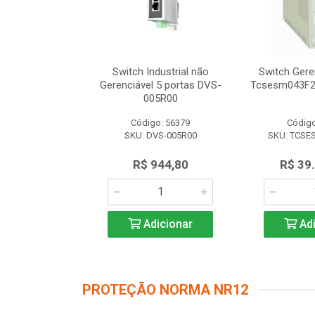
dustrial não
Switch Industrial não
Switch Gere
 8 portas DVS-
Gerenciável 5 portas DVS-
Tcsesm043F2
8R00
005R00
o: 56616
Código: 56379
Código
VS-008R00
SKU: DVS-005R00
SKU: TCSE
.347,50
R$ 944,80
R$ 39
icionar
Adicionar
Adi
PROTEÇÃO NORMA NR12