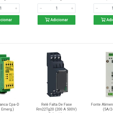
cionar
Adicionar
Adi
ranca Cpa-D
Relé Falta De Fase
Fonte Alime
 Emerg.)
Rm22Tg20 (200 A 500V)
(5A/2