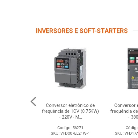
INVERSORES E SOFT-STARTERS
FD022EL43W-1
Conversor eletrônico de
Conversor e
80/480V)
frequência de 1CV (0,75KW)
frequência d
- 220V- M...
- 380
o: 56415
Código: 56271
Código
022EL43W-1
SKU: VFD007EL21W-1
SKU: VFD1