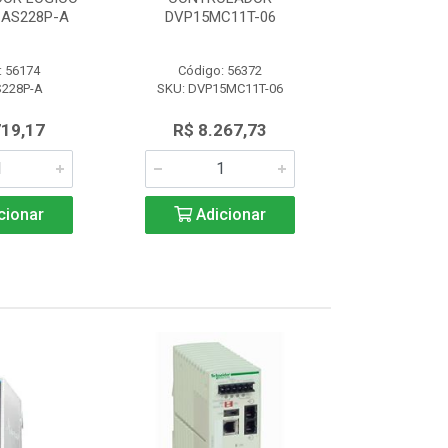
AS228P-A
DVP15MC11T-06
PROGRAM 
: 56174
Código: 56372
Código:
S228P-A
SKU: DVP15MC11T-06
SKU: AS
719,17
R$ 8.267,73
R$ 4.7
cionar
Adicionar
Adic