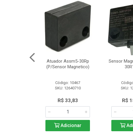
Segurança
Atuador Assm5-30Rp
Sensor Mag
12 Schneider
(P/Sensor Magnetico)
30R
o: 8161
Código: 10467
Código
SLE2727312
SKU: 12640710
SKU: 1
.566,97
R$ 33,83
R$ 1
icionar
Adicionar
Adi