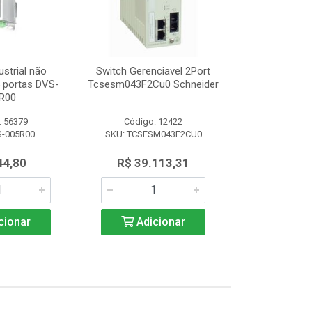
ustrial não
Switch Gerenciavel 2Port
Switch Indu
5 portas DVS-
Tcsesm043F2Cu0 Schneider
Gerenciável 8
R00
008
: 56379
Código: 12422
Código:
S-005R00
SKU: TCSESM043F2CU0
SKU: DVS
44,80
R$ 39.113,31
R$ 1.3
cionar
Adicionar
Adic