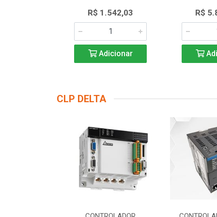
.823,43
R$ 1.542,03
R$ 5.
icionar
Adicionar
Adi
CLP DELTA
DOR LOGICO
CONTROLADOR
CONTROLA