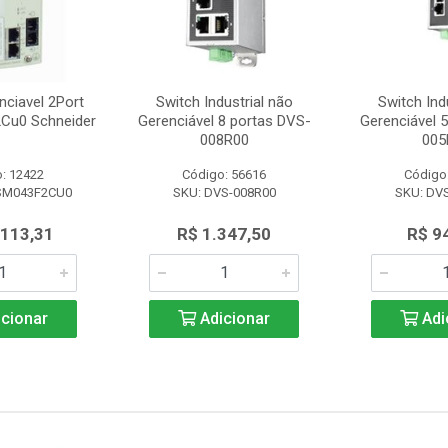
nciavel 2Port
Switch Industrial não
Switch Ind
Cu0 Schneider
Gerenciável 8 portas DVS-
Gerenciável 
008R00
005
: 12422
Código: 56616
Código
SM043F2CU0
SKU: DVS-008R00
SKU: DV
.113,31
R$ 1.347,50
R$ 9
cionar
Adicionar
Adi