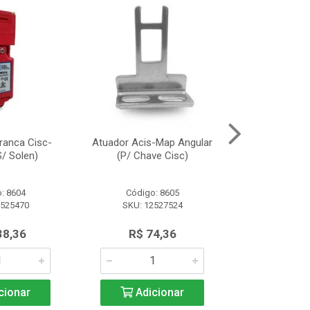
ranca Cisc-
Atuador Acis-Map Angular
Fonte Alimen
/ Solen)
(P/ Chave Cisc)
(10A/2
: 8604
Código: 8605
Código:
2525470
SKU: 12527524
SKU: 13
38,36
R$ 74,36
R$ 91
cionar
Adicionar
Adic