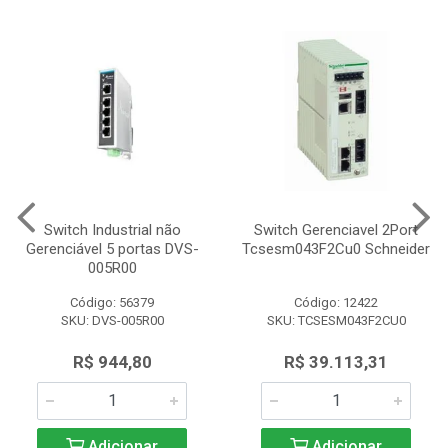
Switch Industrial não
Switch Gerenciavel 2Port
Gerenciável 5 portas DVS-
Tcsesm043F2Cu0 Schneider
005R00
Código: 56379
Código: 12422
SKU: DVS-005R00
SKU: TCSESM043F2CU0
R$ 944,80
R$ 39.113,31
Adicionar
Adicionar