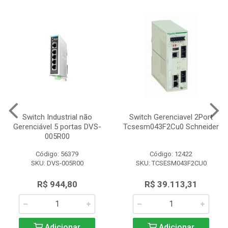
Switch Industrial não
Switch Gerenciavel 2Port
Gerenciável 5 portas DVS-
Tcsesm043F2Cu0 Schneider
005R00
Código: 56379
Código: 12422
SKU: DVS-005R00
SKU: TCSESM043F2CU0
R$ 944,80
R$ 39.113,31
Adicionar
Adicionar