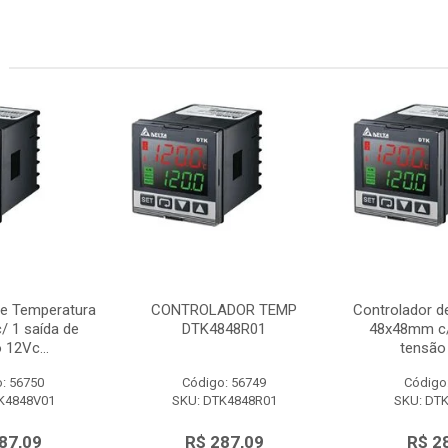
de Temperatura
CONTROLADOR TEMP
Controlador d
 1 saída de
DTK4848R01
48x48mm c/
 12Vc...
tensão 
: 56750
Código: 56749
Código
K4848V01
SKU: DTK4848R01
SKU: DT
87,09
R$ 287,09
R$ 2