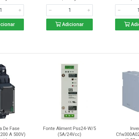
cionar
Adicionar
Adi
ta De Fase
Fonte Aliment Pss24-W/5
Inve
200 A 500V)
(5A/24Vcc)
Cfw300A0