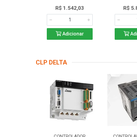
.552,55
R$ 1.542,03
R$ 5.
icionar
Adicionar
Adi
CLP DELTA
DOR LOGICO
CONTROLADOR
CONTROLA