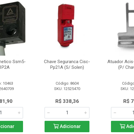
netico Ssm5-
Chave Seguranca Cisc-
Atuador Acis
1P2A
Pp21A (S/ Solen)
(P/ Cha
: 10463
Código: 8604
Código
2640709
SKU: 12525470
SKU: 1
81,90
R$ 338,36
R$ 7
cionar
Adicionar
Adi