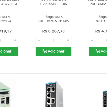
 AS228P-A
DVP15MC11T-06
PROGRAM 
: 56174
Código: 56372
Código
S228P-A
SKU: DVP15MC11T-06
SKU: A
719,17
R$ 8.267,73
R$ 4.
cionar
Adicionar
Adi