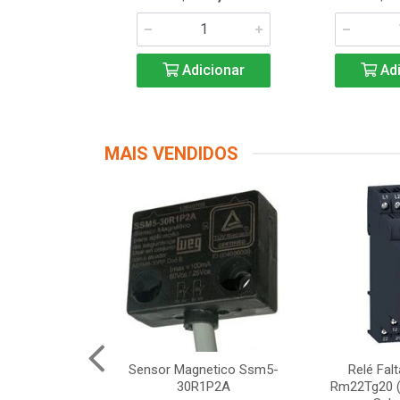
icionar
Adicionar
Adi
MAIS VENDIDOS
Segurança
Sensor Magnetico Ssm5-
Relé Fal
12 Schneider
30R1P2A
Rm22Tg20 (