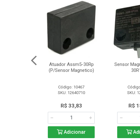
Segurança
Atuador Assm5-30Rp
Sensor Mag
12 Schneider
(P/Sensor Magnetico)
30R
o: 8161
Código: 10467
Código
SLE2727312
SKU: 12640710
SKU: 1
.566,97
R$ 33,83
R$ 1
icionar
Adicionar
Adi