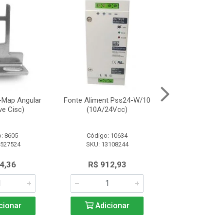
-Map Angular
Fonte Aliment Pss24-W/10
Atuador Padr
ve Cisc)
(10A/24Vcc)
(P/C
: 8605
Código: 10634
Código:
2527524
SKU: 13108244
SKU: 12
4,36
R$ 912,93
R$ 4
cionar
Adicionar
Adic