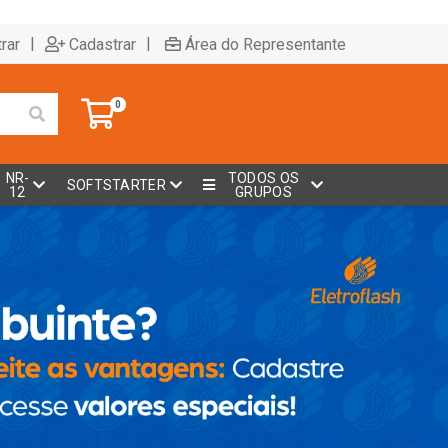
|
|
rar
Cadastrar
Área do Representante
0
NR-
TODOS OS
SOFTSTARTER
12
GRUPOS