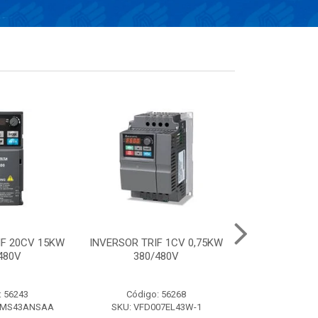
IF 20CV 15KW
INVERSOR TRIF 1CV 0,75KW
Conversor el
480V
380/480V
frequência de 
220V- 
: 56243
Código: 56268
Código:
AMS43ANSAA
SKU: VFD007EL43W-1
SKU: VFD0