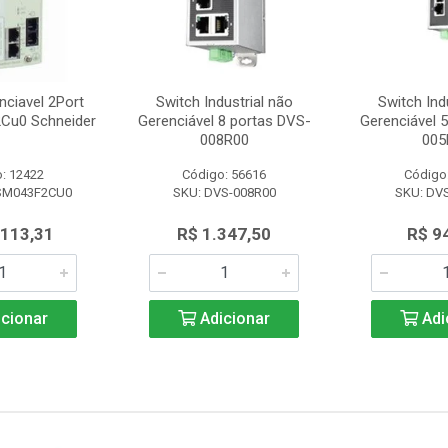
nciavel 2Port
Switch Industrial não
Switch Ind
Cu0 Schneider
Gerenciável 8 portas DVS-
Gerenciável 
008R00
005
: 12422
Código: 56616
Código
SM043F2CU0
SKU: DVS-008R00
SKU: DV
.113,31
R$ 1.347,50
R$ 9
cionar
Adicionar
Adi