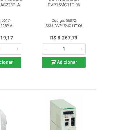
AS228P-A
DVP15MC11T-06
PROGRAM 
: 56174
Código: 56372
Código:
S228P-A
SKU: DVP15MC11T-06
SKU: AS
719,17
R$ 8.267,73
R$ 4.7
cionar
Adicionar
Adic