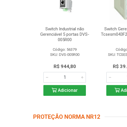
dustrial não
Switch Industrial não
Switch Gere
 8 portas DVS-
Gerenciável 5 portas DVS-
Tcsesm043F2
8R00
005R00
o: 56616
Código: 56379
Código
VS-008R00
SKU: DVS-005R00
SKU: TCSE
.347,50
R$ 944,80
R$ 39
icionar
Adicionar
Adi
PROTEÇÃO NORMA NR12