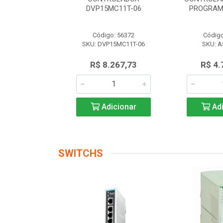
 AS228P-A
DVP15MC11T-06
PROGRAM
o: 56174
Código: 56372
Código
AS228P-A
SKU: DVP15MC11T-06
SKU: A
.719,17
R$ 8.267,73
R$ 4.
icionar
Adicionar
Adi
SWITCHS