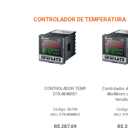
CONTROLADOR DE TEMPERATURA
de Temperatura
CONTROLADOR TEMP
Controlador 
/ 1 saída de
DTK4848R01
48x48mm c/
 12Vc...
tensão
o: 56750
Código: 56749
Código
TK4848V01
SKU: DTK4848R01
SKU: DT
287,09
R$ 287,09
R$ 2