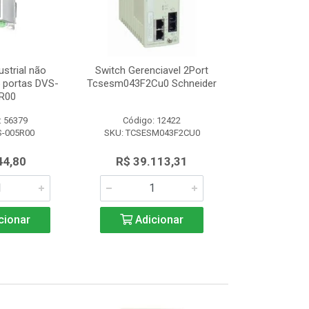
ustrial não
Switch Gerenciavel 2Port
Switch Indu
5 portas DVS-
Tcsesm043F2Cu0 Schneider
Gerenciável 8
R00
008
: 56379
Código: 12422
Código:
S-005R00
SKU: TCSESM043F2CU0
SKU: DVS
44,80
R$ 39.113,31
R$ 1.3
cionar
Adicionar
Adic