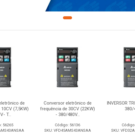
letrônico de
Conversor eletrônico de
INVERSOR TR
e 10CV (7,5KW)
frequência de 30CV (22KW)
380/
V- T...
- 380/480V...
: 56265
Código: 56136
Código
7AMS43ANSAA
SKU: VFD45AMS43ANSAA
SKU: VFD32