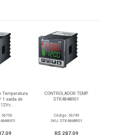
e Temperatura
CONTROLADOR TEMP
Controlador d
 1 saída de
DTK4848R01
48x48mm c/ 
12Vc...
tensão 
: 56750
Código: 56749
Código:
K4848V01
SKU: DTK4848R01
SKU: DTK
87,09
R$ 287,09
R$ 28