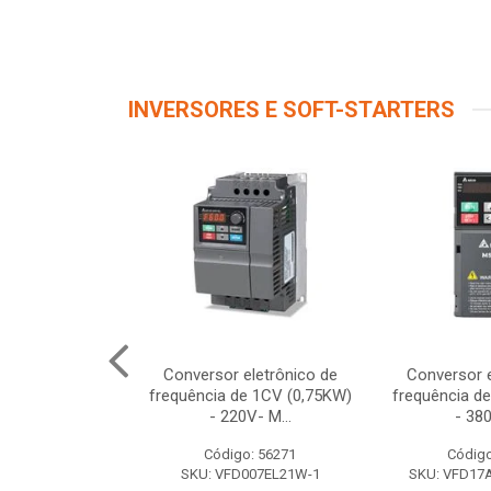
INVERSORES E SOFT-STARTERS
 TRIF 5,5CV
Conversor eletrônico de
Conversor e
380/480V
frequência de 1CV (0,75KW)
frequência d
- 220V- M...
- 380
o: 56267
Código: 56271
Código
040EL43W-1
SKU: VFD007EL21W-1
SKU: VFD1