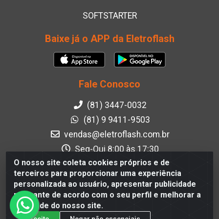
SOFTSTARTER
Baixe já o APP da Eletroflash
Fale Conosco
(81) 3447-0032
(81) 9 9411-9503
vendas@eletroflash.com.br
Seg-Qui 8:00 às 17:30
Sex 8:00 às 17:00
O nosso site coleta cookies próprios e de
terceiros para proporcionar uma experiência
Instagram
personalizada ao usuário, apresentar publicidade
Facebook
relevante de acordo com o seu perfil e melhorar a
qualidade do nosso site.
Formas de Pagamento
Aceito
Negar não essenciais