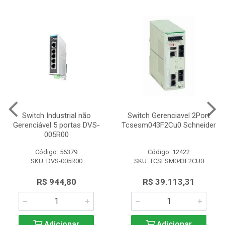
Switch Industrial não
Switch Gerenciavel 2Port
Gerenciável 5 portas DVS-
Tcsesm043F2Cu0 Schneider
005R00
Código: 56379
Código: 12422
SKU: DVS-005R00
SKU: TCSESM043F2CU0
R$ 944,80
R$ 39.113,31
Adicionar
Adicionar