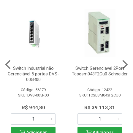
Switch Industrial não
Switch Gerenciavel 2Port
Gerenciável 5 portas DVS-
Tcsesm043F2Cu0 Schneider
005R00
Código: 56379
Código: 12422
SKU: DVS-005R00
SKU: TCSESM043F2CU0
R$ 944,80
R$ 39.113,31
Adicionar
Adicionar