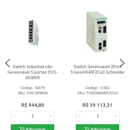
Switch Industrial não
Switch Gerenciavel 2Port
Gerenciável 5 portas DVS-
Tcsesm043F2Cu0 Schneider
005R00
Código: 56379
Código: 12422
SKU: DVS-005R00
SKU: TCSESM043F2CU0
R$ 944,80
R$ 39.113,31
Adicionar
Adicionar