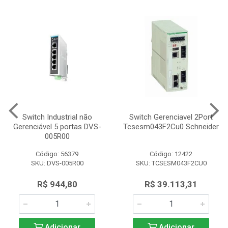
Switch Industrial não
Switch Gerenciavel 2Port
Gerenciável 5 portas DVS-
Tcsesm043F2Cu0 Schneider
005R00
Código: 56379
Código: 12422
SKU: DVS-005R00
SKU: TCSESM043F2CU0
R$ 944,80
R$ 39.113,31
Adicionar
Adicionar