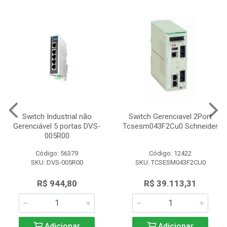
Switch Industrial não
Switch Gerenciavel 2Port
Gerenciável 5 portas DVS-
Tcsesm043F2Cu0 Schneider
005R00
Código: 56379
Código: 12422
SKU: DVS-005R00
SKU: TCSESM043F2CU0
R$ 944,80
R$ 39.113,31
Adicionar
Adicionar