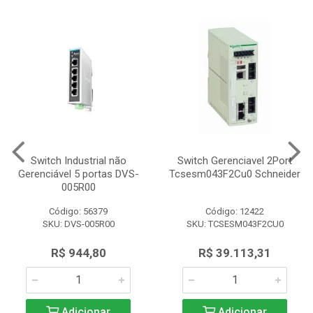
Switch Industrial não
Switch Gerenciavel 2Port
Gerenciável 5 portas DVS-
Tcsesm043F2Cu0 Schneider
005R00
Código: 56379
Código: 12422
SKU: DVS-005R00
SKU: TCSESM043F2CU0
R$ 944,80
R$ 39.113,31
Adicionar
Adicionar