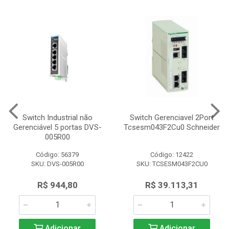
Switch Industrial não
Switch Gerenciavel 2Port
Gerenciável 5 portas DVS-
Tcsesm043F2Cu0 Schneider
005R00
Código: 56379
Código: 12422
SKU: DVS-005R00
SKU: TCSESM043F2CU0
R$ 944,80
R$ 39.113,31
Adicionar
Adicionar