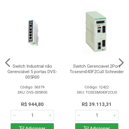
Switch Industrial não
Switch Gerenciavel 2Port
Gerenciável 5 portas DVS-
Tcsesm043F2Cu0 Schneider
005R00
Código: 56379
Código: 12422
SKU: DVS-005R00
SKU: TCSESM043F2CU0
R$ 944,80
R$ 39.113,31
Adicionar
Adicionar