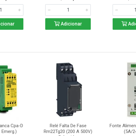
cionar
Adicionar
Adi
ranca Cpa-D
Relé Falta De Fase
Fonte Alime
 Emerg.)
Rm22Tg20 (200 A 500V)
(5A/2