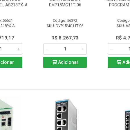
L AS218PX-A
DVP15MC11T-06
PROGRAM 
: 56621
Código: 56372
Código
S218PX-A
SKU: DVP15MC11T-06
SKU: A
719,17
R$ 8.267,73
R$ 4.
cionar
Adicionar
Adi