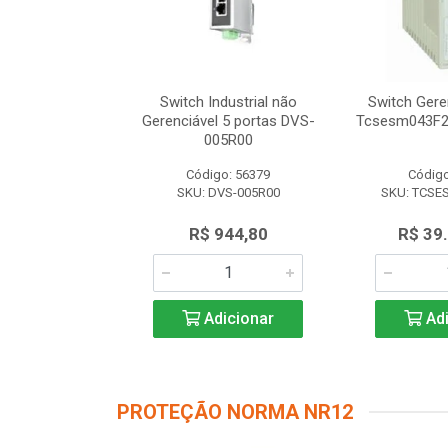
dustrial não
Switch Industrial não
Switch Gere
 8 portas DVS-
Gerenciável 5 portas DVS-
Tcsesm043F2
8R00
005R00
o: 56616
Código: 56379
Código
VS-008R00
SKU: DVS-005R00
SKU: TCSE
.347,50
R$ 944,80
R$ 39
icionar
Adicionar
Adi
PROTEÇÃO NORMA NR12