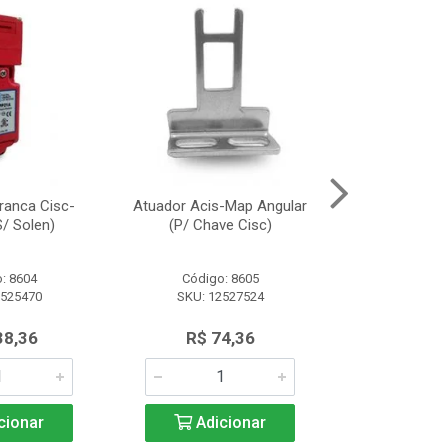
ranca Cisc-
Atuador Acis-Map Angular
Fonte Alimen
/ Solen)
(P/ Chave Cisc)
(10A/2
: 8604
Código: 8605
Código:
2525470
SKU: 12527524
SKU: 13
38,36
R$ 74,36
R$ 91
cionar
Adicionar
Adic