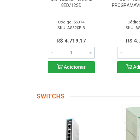
 AS228P-A
8ED/12SD
PROGRAMAVE
o: 56174
Código: 56374
Código
AS228P-A
SKU: AS320P-B
SKU: A
.719,17
R$ 4.719,17
R$ 4.
icionar
Adicionar
Adi
SWITCHS