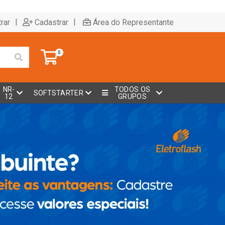
|
|
rar
Cadastrar
Área do Representante
0
NR-
TODOS OS
SOFTSTARTER
12
GRUPOS