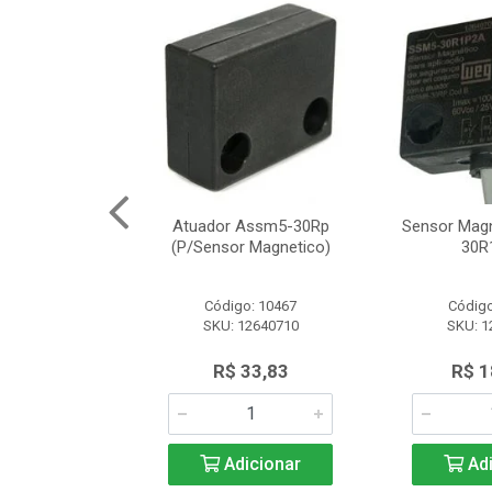
Segurança
Atuador Assm5-30Rp
Sensor Mag
12 Schneider
(P/Sensor Magnetico)
30R
o: 8161
Código: 10467
Código
SLE2727312
SKU: 12640710
SKU: 1
.566,97
R$ 33,83
R$ 1
icionar
Adicionar
Adi