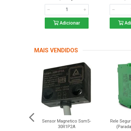
icionar
Adicionar
Adi
MAIS VENDIDOS
Segurança
Sensor Magnetico Ssm5-
Rele Segu
12 Schneider
30R1P2A
(Parada