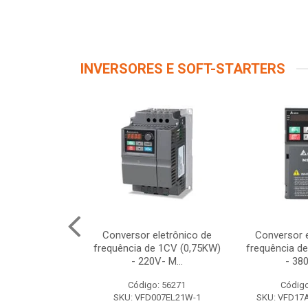
INVERSORES E SOFT-STARTERS
e Frequência
Conversor eletrônico de
Conversor e
ação 220V
frequência de 1CV (0,75KW)
frequência d
 Saida 220...
- 220V- M...
- 380
o: 12261
Código: 56271
Código
V320U04M2B
SKU: VFD007EL21W-1
SKU: VFD1