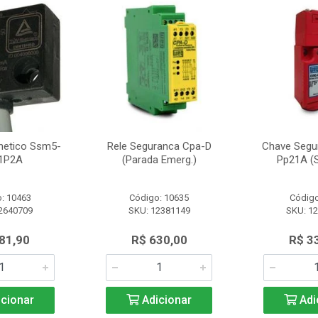
netico Ssm5-
Rele Seguranca Cpa-D
Chave Segu
1P2A
(Parada Emerg.)
Pp21A (S
: 10463
Código: 10635
Código
2640709
SKU: 12381149
SKU: 1
81,90
R$ 630,00
R$ 3
cionar
Adicionar
Adi