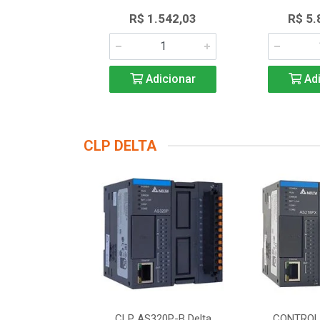
.768,62
R$ 1.542,03
R$ 5.
icionar
Adicionar
Adi
CLP DELTA
DOR LOGICO
CLP AS320P-B Delta
CONTROL