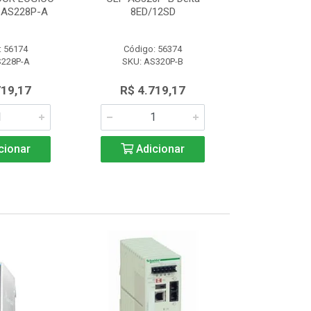
AS228P-A
8ED/12SD
PROGRAMAVEL
: 56174
Código: 56374
Código:
S228P-A
SKU: AS320P-B
SKU: AS
719,17
R$ 4.719,17
R$ 4.7
cionar
Adicionar
Adic