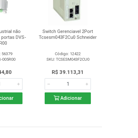
ustrial não
Switch Gerenciavel 2Port
Switch Indu
5 portas DVS-
Tcsesm043F2Cu0 Schneider
Gerenciável 8
R00
008
: 56379
Código: 12422
Código:
S-005R00
SKU: TCSESM043F2CU0
SKU: DVS
44,80
R$ 39.113,31
R$ 1.3
cionar
Adicionar
Adic