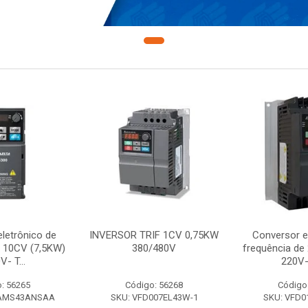
letrônico de
INVERSOR TRIF 1CV 0,75KW
Conversor e
e 10CV (7,5KW)
380/480V
frequência de
V- T...
220V-
: 56265
Código: 56268
Código
7AMS43ANSAA
SKU: VFD007EL43W-1
SKU: VFD0