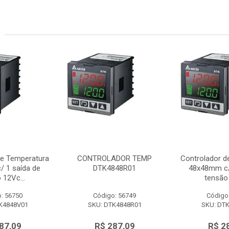
de Temperatura
CONTROLADOR TEMP
Controlador d
 1 saída de
DTK4848R01
48x48mm c/
 12Vc...
tensão 
: 56750
Código: 56749
Código
K4848V01
SKU: DTK4848R01
SKU: DT
87,09
R$ 287,09
R$ 2