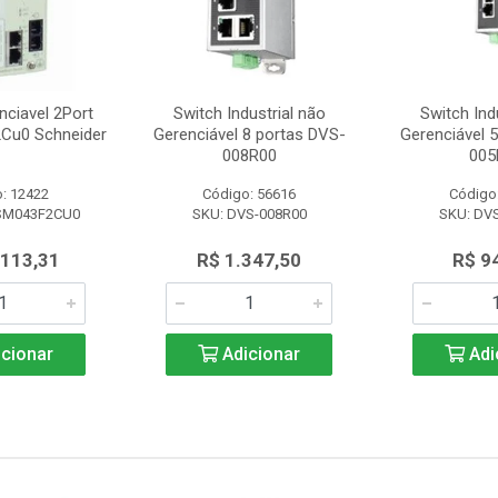
nciavel 2Port
Switch Industrial não
Switch Ind
Cu0 Schneider
Gerenciável 8 portas DVS-
Gerenciável 
008R00
005
: 12422
Código: 56616
Código
SM043F2CU0
SKU: DVS-008R00
SKU: DV
.113,31
R$ 1.347,50
R$ 9
cionar
Adicionar
Adi