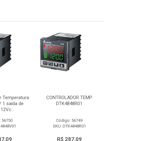
e Temperatura
CONTROLADOR TEMP
Controlador d
 1 saída de
DTK4848R01
48x48mm c/ 
12Vc...
tensão 
: 56750
Código: 56749
Código:
K4848V01
SKU: DTK4848R01
SKU: DTK
87,09
R$ 287,09
R$ 28