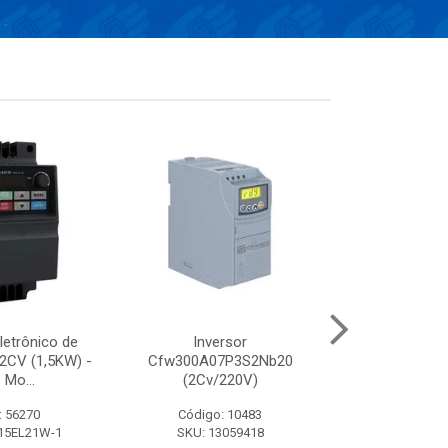
letrônico de
Inversor
INVERSOR VF
 2CV (1,5KW) -
Cfw300A07P3S2Nb20
(3CV/38
 Mo...
(2Cv/220V)
: 56270
Código: 10483
Código:
15EL21W-1
SKU: 13059418
SKU: VFD0