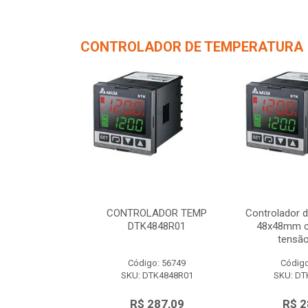
CONTROLADOR DE TEMPERATURA
de Temperatura
CONTROLADOR TEMP
Controlador 
/ 1 saída de
DTK4848R01
48x48mm c/
 12Vc...
tensão
o: 56750
Código: 56749
Código
TK4848V01
SKU: DTK4848R01
SKU: DT
287,09
R$ 287,09
R$ 2