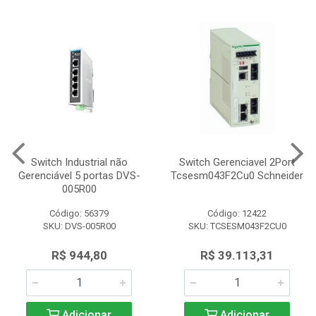
Switch Industrial não
Switch Gerenciavel 2Port
Gerenciável 5 portas DVS-
Tcsesm043F2Cu0 Schneider
005R00
Código: 56379
Código: 12422
SKU: DVS-005R00
SKU: TCSESM043F2CU0
R$ 944,80
R$ 39.113,31
Adicionar
Adicionar