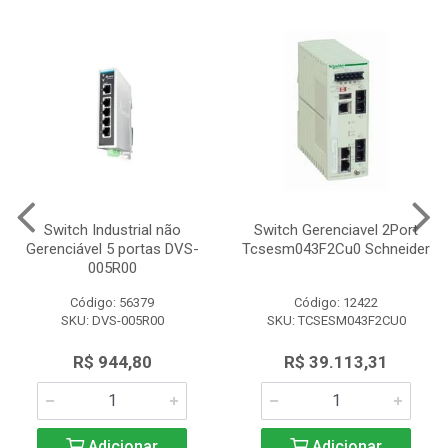
Switch Industrial não
Switch Gerenciavel 2Port
Gerenciável 5 portas DVS-
Tcsesm043F2Cu0 Schneider
005R00
Código: 56379
Código: 12422
SKU: DVS-005R00
SKU: TCSESM043F2CU0
R$ 944,80
R$ 39.113,31
Adicionar
Adicionar