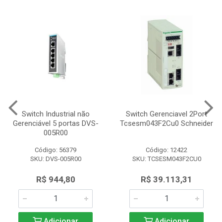
Switch Industrial não
Switch Gerenciavel 2Port
Gerenciável 5 portas DVS-
Tcsesm043F2Cu0 Schneider
005R00
Código: 56379
Código: 12422
SKU: DVS-005R00
SKU: TCSESM043F2CU0
R$ 944,80
R$ 39.113,31
Adicionar
Adicionar