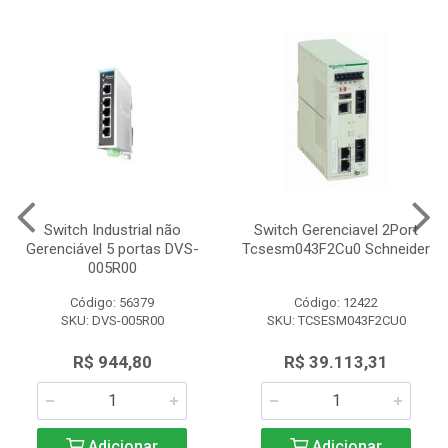
Switch Industrial não
Switch Gerenciavel 2Port
Gerenciável 5 portas DVS-
Tcsesm043F2Cu0 Schneider
005R00
Código: 56379
Código: 12422
SKU: DVS-005R00
SKU: TCSESM043F2CU0
R$ 944,80
R$ 39.113,31
Adicionar
Adicionar