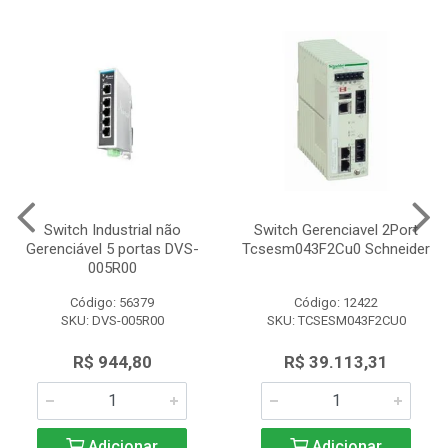
Switch Industrial não
Switch Gerenciavel 2Port
Gerenciável 5 portas DVS-
Tcsesm043F2Cu0 Schneider
005R00
Código: 56379
Código: 12422
SKU: DVS-005R00
SKU: TCSESM043F2CU0
R$ 944,80
R$ 39.113,31
Adicionar
Adicionar