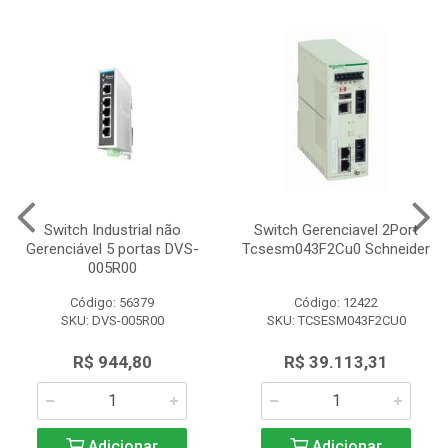
Switch Industrial não
Switch Gerenciavel 2Port
Gerenciável 5 portas DVS-
Tcsesm043F2Cu0 Schneider
005R00
Código: 56379
Código: 12422
SKU: DVS-005R00
SKU: TCSESM043F2CU0
R$ 944,80
R$ 39.113,31
Adicionar
Adicionar