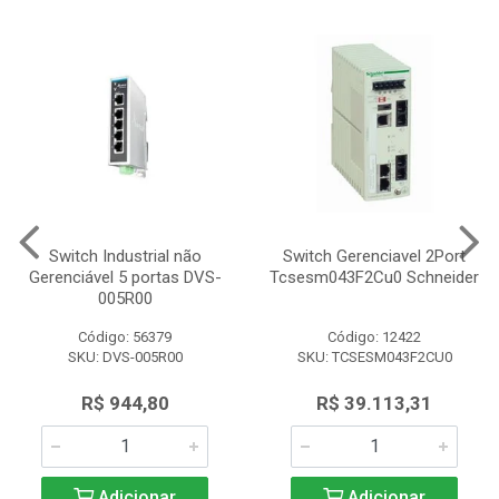
Switch Industrial não
Switch Gerenciavel 2Port
Gerenciável 5 portas DVS-
Tcsesm043F2Cu0 Schneider
005R00
Código: 56379
Código: 12422
SKU: DVS-005R00
SKU: TCSESM043F2CU0
R$ 944,80
R$ 39.113,31
Adicionar
Adicionar