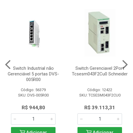
Switch Industrial não
Switch Gerenciavel 2Port
Gerenciável 5 portas DVS-
Tcsesm043F2Cu0 Schneider
005R00
Código: 56379
Código: 12422
SKU: DVS-005R00
SKU: TCSESM043F2CU0
R$ 944,80
R$ 39.113,31
Adicionar
Adicionar