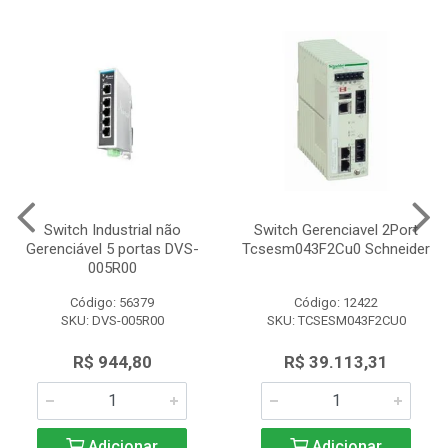
Switch Industrial não
Switch Gerenciavel 2Port
Gerenciável 5 portas DVS-
Tcsesm043F2Cu0 Schneider
005R00
Código: 56379
Código: 12422
SKU: DVS-005R00
SKU: TCSESM043F2CU0
R$ 944,80
R$ 39.113,31
Adicionar
Adicionar