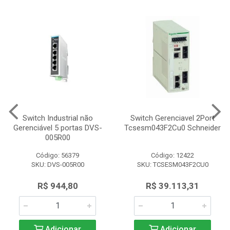
Switch Industrial não
Switch Gerenciavel 2Port
Gerenciável 5 portas DVS-
Tcsesm043F2Cu0 Schneider
005R00
Código: 56379
Código: 12422
SKU: DVS-005R00
SKU: TCSESM043F2CU0
R$ 944,80
R$ 39.113,31
Adicionar
Adicionar