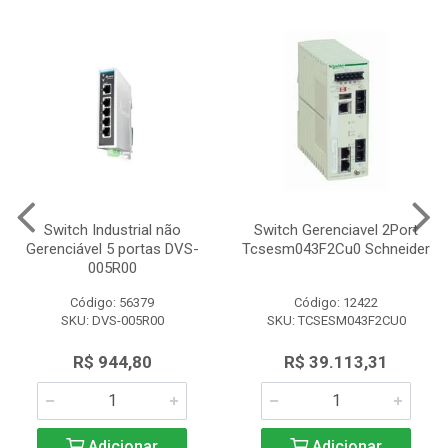
Switch Industrial não
Switch Gerenciavel 2Port
Gerenciável 5 portas DVS-
Tcsesm043F2Cu0 Schneider
005R00
Código: 56379
Código: 12422
SKU: DVS-005R00
SKU: TCSESM043F2CU0
R$ 944,80
R$ 39.113,31
Adicionar
Adicionar