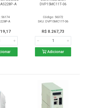
AS228P-A
DVP15MC11T-06
PROGRAM 
: 56174
Código: 56372
Código:
S228P-A
SKU: DVP15MC11T-06
SKU: AS
719,17
R$ 8.267,73
R$ 4.7
cionar
Adicionar
Adic