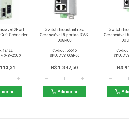
nciavel 2Port
Switch Industrial não
Switch Ind
Cu0 Schneider
Gerenciável 8 portas DVS-
Gerenciável 
008R00
005
: 12422
Código: 56616
Código
SM043F2CU0
SKU: DVS-008R00
SKU: DV
.113,31
R$ 1.347,50
R$ 9
cionar
Adicionar
Adi