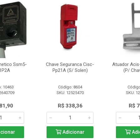
netico Ssm5-
Chave Seguranca Cisc-
Atuador Acis
1P2A
Pp21A (S/ Solen)
(P/ Cha
: 10463
Código: 8604
Código
2640709
SKU: 12525470
SKU: 1
81,90
R$ 338,36
R$ 7
cionar
Adicionar
Adi