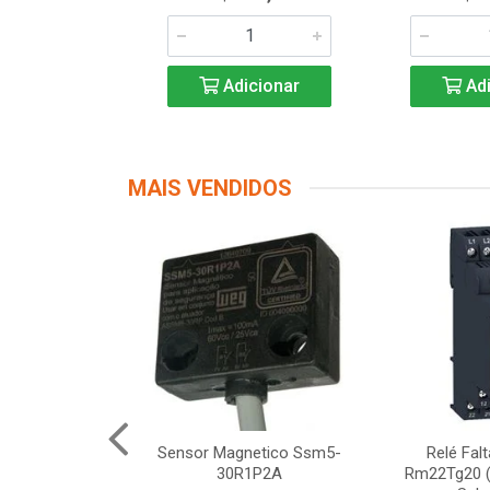
icionar
Adicionar
Adi
MAIS VENDIDOS
Segurança
Sensor Magnetico Ssm5-
Relé Fal
12 Schneider
30R1P2A
Rm22Tg20 (