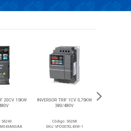
IF 20CV 15KW
INVERSOR TRIF 1CV 0,75KW
Conversor el
480V
380/480V
frequência de 
220V- 
: 56243
Código: 56268
Código:
AMS43ANSAA
SKU: VFD007EL43W-1
SKU: VFD0