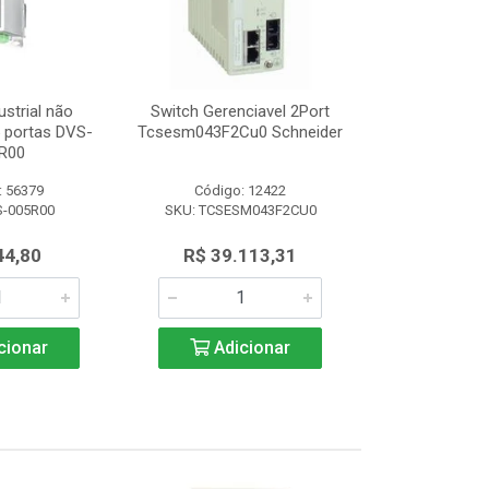
ustrial não
Switch Gerenciavel 2Port
Switch Indu
5 portas DVS-
Tcsesm043F2Cu0 Schneider
Gerenciável 8
R00
008
: 56379
Código: 12422
Código:
S-005R00
SKU: TCSESM043F2CU0
SKU: DVS
44,80
R$ 39.113,31
R$ 1.3
cionar
Adicionar
Adic