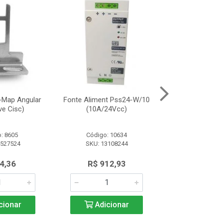
-Map Angular
Fonte Aliment Pss24-W/10
Atuador Padr
ve Cisc)
(10A/24Vcc)
(P/C
: 8605
Código: 10634
Código:
2527524
SKU: 13108244
SKU: 12
4,36
R$ 912,93
R$ 4
cionar
Adicionar
Adic