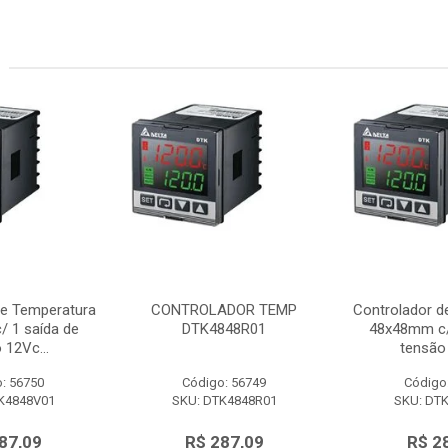
de Temperatura
CONTROLADOR TEMP
Controlador d
 1 saída de
DTK4848R01
48x48mm c/
 12Vc...
tensão 
: 56750
Código: 56749
Código
K4848V01
SKU: DTK4848R01
SKU: DT
87,09
R$ 287,09
R$ 2