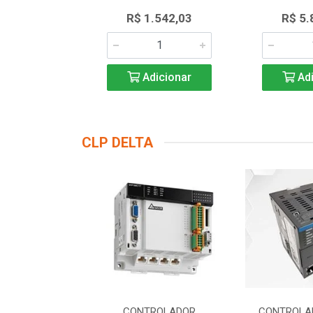
.552,55
R$ 1.542,03
R$ 5.
icionar
Adicionar
Adi
CLP DELTA
DOR LOGICO
CONTROLADOR
CONTROLA