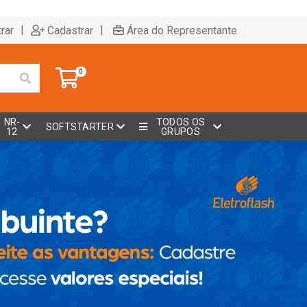
|
|
rar
Cadastrar
Área do Representante
0
NR-
TODOS OS
SOFTSTARTER
12
GRUPOS