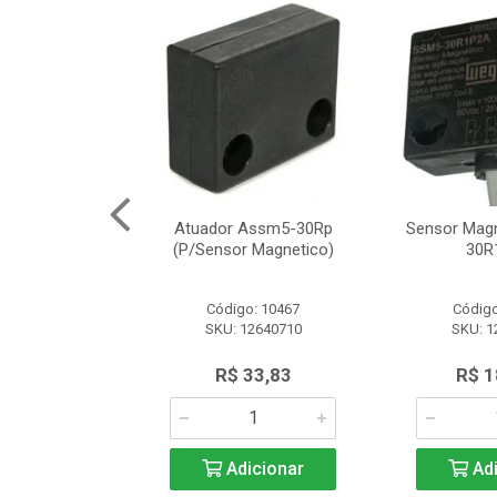
Segurança
Atuador Assm5-30Rp
Sensor Mag
12 Schneider
(P/Sensor Magnetico)
30R
o: 8161
Código: 10467
Código
SLE2727312
SKU: 12640710
SKU: 1
.566,97
R$ 33,83
R$ 1
icionar
Adicionar
Adi