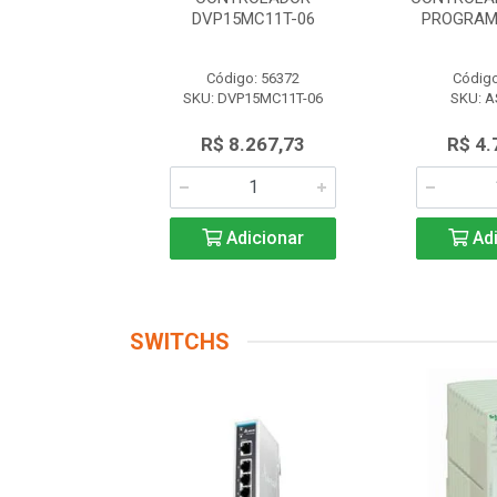
 AS228P-A
DVP15MC11T-06
PROGRAM
o: 56174
Código: 56372
Código
AS228P-A
SKU: DVP15MC11T-06
SKU: A
.719,17
R$ 8.267,73
R$ 4.
icionar
Adicionar
Adi
SWITCHS