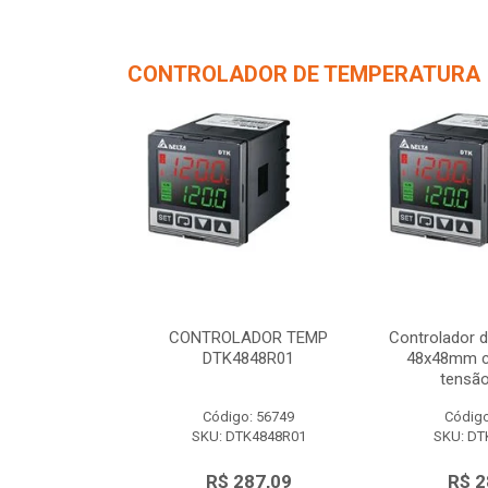
CONTROLADOR DE TEMPERATURA
de Temperatura
CONTROLADOR TEMP
Controlador 
/ 1 saída de
DTK4848R01
48x48mm c/
 12Vc...
tensão
o: 56750
Código: 56749
Código
TK4848V01
SKU: DTK4848R01
SKU: DT
287,09
R$ 287,09
R$ 2