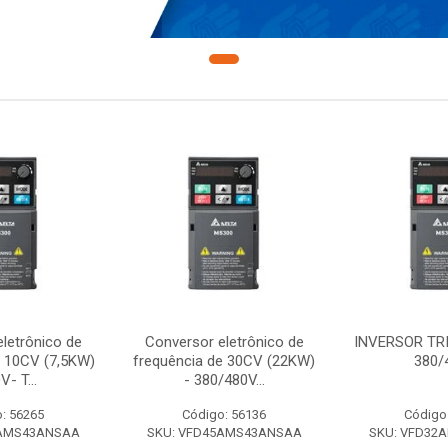
letrônico de
Conversor eletrônico de
INVERSOR TR
e 10CV (7,5KW)
frequência de 30CV (22KW)
380/
V- T...
- 380/480V...
: 56265
Código: 56136
Código
7AMS43ANSAA
SKU: VFD45AMS43ANSAA
SKU: VFD32