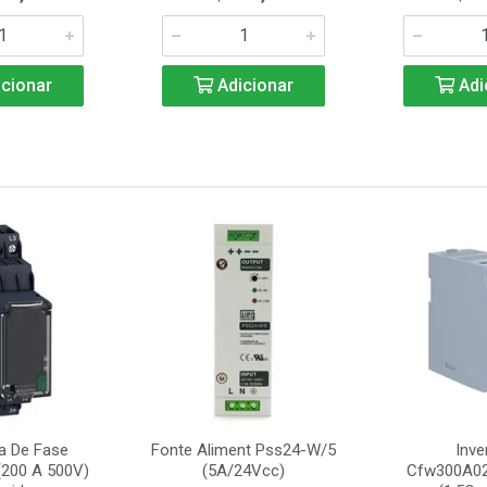
cionar
Adicionar
Adi
ta De Fase
Fonte Aliment Pss24-W/5
Inve
200 A 500V)
(5A/24Vcc)
Cfw300A0