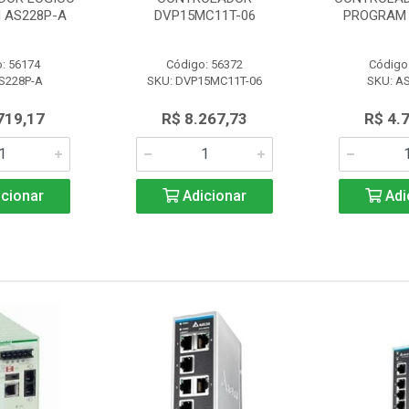
 AS228P-A
DVP15MC11T-06
PROGRAM 
: 56174
Código: 56372
Código
S228P-A
SKU: DVP15MC11T-06
SKU: A
719,17
R$ 8.267,73
R$ 4.
cionar
Adicionar
Adi