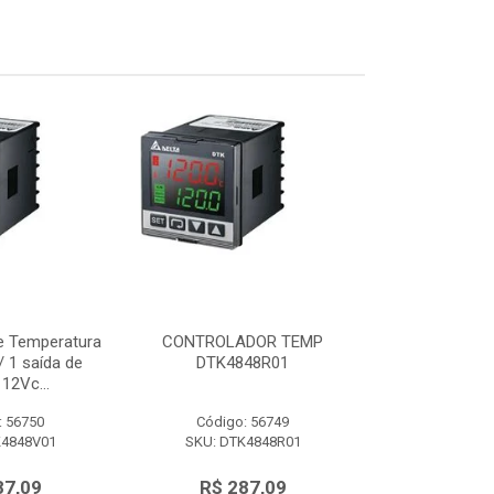
e Temperatura
CONTROLADOR TEMP
Controlador d
 1 saída de
DTK4848R01
48x48mm c/ 
12Vc...
tensão 
: 56750
Código: 56749
Código:
K4848V01
SKU: DTK4848R01
SKU: DTK
87,09
R$ 287,09
R$ 28