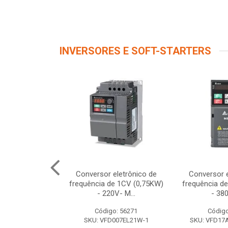
INVERSORES E SOFT-STARTERS
 TRIF 5,5CV
Conversor eletrônico de
Conversor e
380/480V
frequência de 1CV (0,75KW)
frequência d
- 220V- M...
- 380
o: 56267
Código: 56271
Código
040EL43W-1
SKU: VFD007EL21W-1
SKU: VFD1