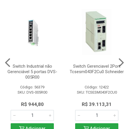
Switch Industrial não
Switch Gerenciavel 2Port
Gerenciável 5 portas DVS-
Tcsesm043F2Cu0 Schneider
005R00
Código: 56379
Código: 12422
SKU: DVS-005R00
SKU: TCSESM043F2CU0
R$ 944,80
R$ 39.113,31
Adicionar
Adicionar