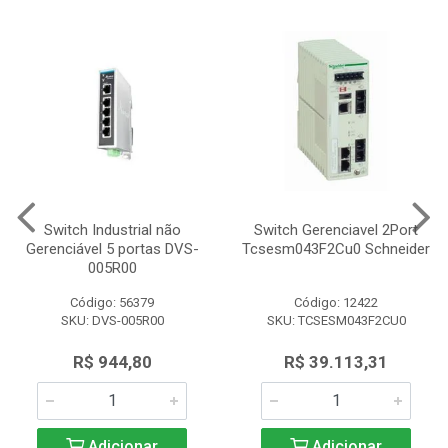
Switch Industrial não
Switch Gerenciavel 2Port
Gerenciável 5 portas DVS-
Tcsesm043F2Cu0 Schneider
005R00
Código: 56379
Código: 12422
SKU: DVS-005R00
SKU: TCSESM043F2CU0
R$ 944,80
R$ 39.113,31
Adicionar
Adicionar