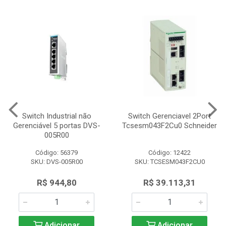
Switch Industrial não
Switch Gerenciavel 2Port
Gerenciável 5 portas DVS-
Tcsesm043F2Cu0 Schneider
005R00
Código: 56379
Código: 12422
SKU: DVS-005R00
SKU: TCSESM043F2CU0
R$ 944,80
R$ 39.113,31
Adicionar
Adicionar