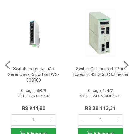
Switch Industrial não
Switch Gerenciavel 2Port
Gerenciável 5 portas DVS-
Tcsesm043F2Cu0 Schneider
005R00
Código: 56379
Código: 12422
SKU: DVS-005R00
SKU: TCSESM043F2CU0
R$ 944,80
R$ 39.113,31
Adicionar
Adicionar