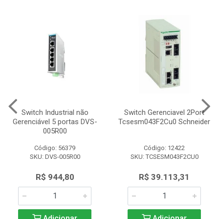
Switch Industrial não
Switch Gerenciavel 2Port
Gerenciável 5 portas DVS-
Tcsesm043F2Cu0 Schneider
005R00
Código: 56379
Código: 12422
SKU: DVS-005R00
SKU: TCSESM043F2CU0
R$ 944,80
R$ 39.113,31
Adicionar
Adicionar