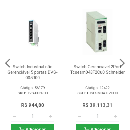
Switch Industrial não
Switch Gerenciavel 2Port
Gerenciável 5 portas DVS-
Tcsesm043F2Cu0 Schneider
005R00
Código: 56379
Código: 12422
SKU: DVS-005R00
SKU: TCSESM043F2CU0
R$ 944,80
R$ 39.113,31
Adicionar
Adicionar