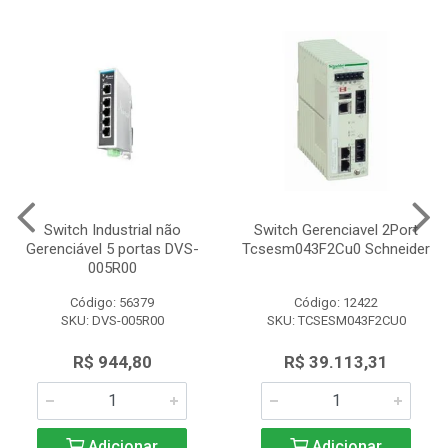
Switch Industrial não
Switch Gerenciavel 2Port
Gerenciável 5 portas DVS-
Tcsesm043F2Cu0 Schneider
005R00
Código: 56379
Código: 12422
SKU: DVS-005R00
SKU: TCSESM043F2CU0
R$ 944,80
R$ 39.113,31
Adicionar
Adicionar