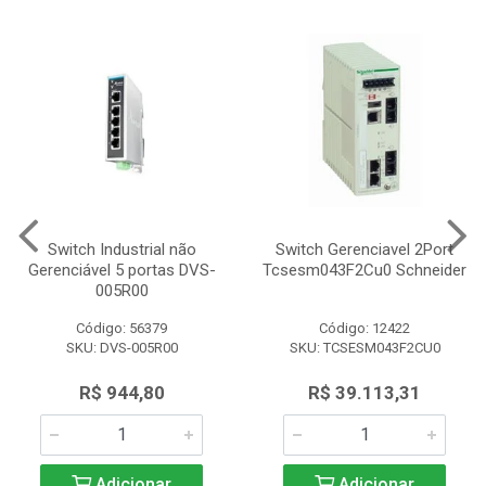
Switch Industrial não
Switch Gerenciavel 2Port
Gerenciável 5 portas DVS-
Tcsesm043F2Cu0 Schneider
005R00
Código: 56379
Código: 12422
SKU: DVS-005R00
SKU: TCSESM043F2CU0
R$ 944,80
R$ 39.113,31
Adicionar
Adicionar