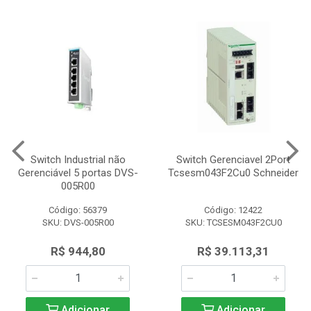
Switch Industrial não
Switch Gerenciavel 2Port
Gerenciável 5 portas DVS-
Tcsesm043F2Cu0 Schneider
005R00
Código: 56379
Código: 12422
SKU: DVS-005R00
SKU: TCSESM043F2CU0
R$ 944,80
R$ 39.113,31
Adicionar
Adicionar