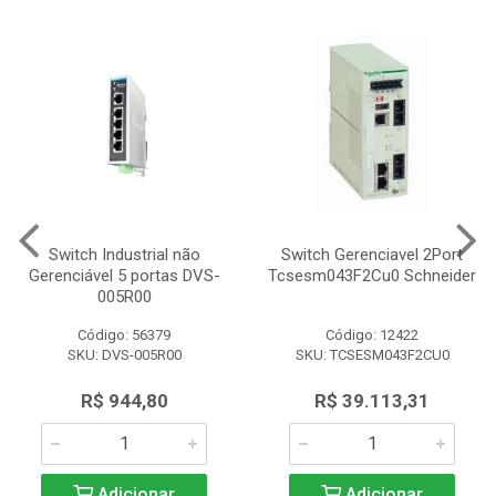
Switch Industrial não
Switch Gerenciavel 2Port
Gerenciável 5 portas DVS-
Tcsesm043F2Cu0 Schneider
005R00
Código: 56379
Código: 12422
SKU: DVS-005R00
SKU: TCSESM043F2CU0
R$ 944,80
R$ 39.113,31
Adicionar
Adicionar