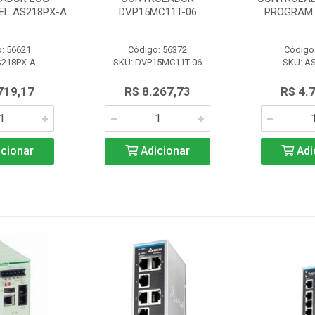
L AS218PX-A
DVP15MC11T-06
PROGRAM 
: 56621
Código: 56372
Código
S218PX-A
SKU: DVP15MC11T-06
SKU: A
719,17
R$ 8.267,73
R$ 4.
cionar
Adicionar
Adi