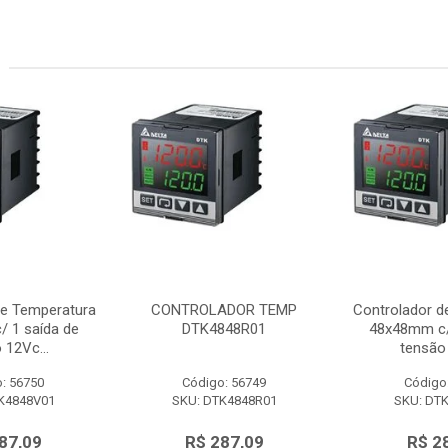
de Temperatura
CONTROLADOR TEMP
Controlador d
 1 saída de
DTK4848R01
48x48mm c/
 12Vc...
tensão 
: 56750
Código: 56749
Código
K4848V01
SKU: DTK4848R01
SKU: DT
87,09
R$ 287,09
R$ 2