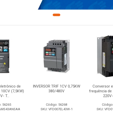
letrônico de
INVERSOR TRIF 1CV 0,75KW
Conversor e
e 10CV (7,5KW)
380/480V
frequência de
V- T...
220V-
: 56265
Código: 56268
Código
7AMS43ANSAA
SKU: VFD007EL43W-1
SKU: VFD0