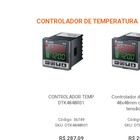
CONTROLADOR DE TEMPERATURA
de Temperatura
CONTROLADOR TEMP
Controlador 
/ 1 saída de
DTK4848R01
48x48mm c/
 12Vc...
tensão
o: 56750
Código: 56749
Código
TK4848V01
SKU: DTK4848R01
SKU: DT
287,09
R$ 287,09
R$ 2