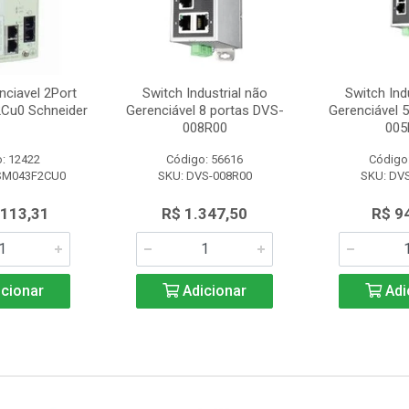
nciavel 2Port
Switch Industrial não
Switch Ind
Cu0 Schneider
Gerenciável 8 portas DVS-
Gerenciável 
008R00
005
: 12422
Código: 56616
Código
SM043F2CU0
SKU: DVS-008R00
SKU: DV
.113,31
R$ 1.347,50
R$ 9
cionar
Adicionar
Adi