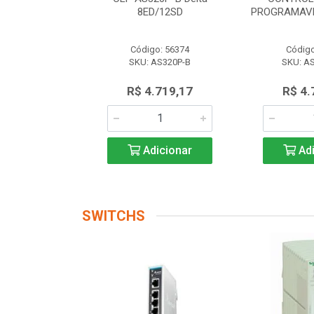
 AS228P-A
8ED/12SD
PROGRAMAVE
o: 56174
Código: 56374
Código
AS228P-A
SKU: AS320P-B
SKU: A
.719,17
R$ 4.719,17
R$ 4.
icionar
Adicionar
Adi
SWITCHS