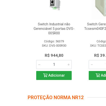
dustrial não
Switch Industrial não
Switch Gere
 8 portas DVS-
Gerenciável 5 portas DVS-
Tcsesm043F2
8R00
005R00
o: 56616
Código: 56379
Código
VS-008R00
SKU: DVS-005R00
SKU: TCSE
.347,50
R$ 944,80
R$ 39
icionar
Adicionar
Adi
PROTEÇÃO NORMA NR12