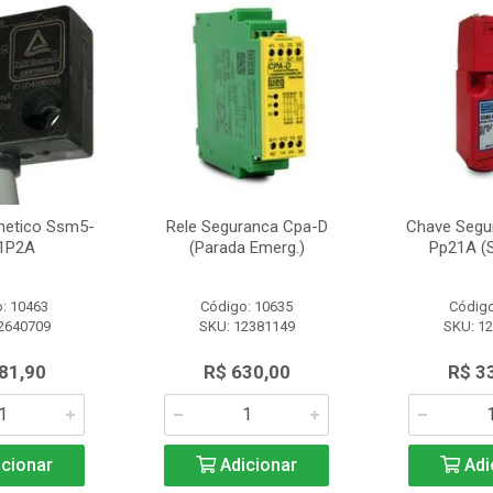
netico Ssm5-
Rele Seguranca Cpa-D
Chave Segu
1P2A
(Parada Emerg.)
Pp21A (S
: 10463
Código: 10635
Código
2640709
SKU: 12381149
SKU: 1
81,90
R$ 630,00
R$ 3
cionar
Adicionar
Adi