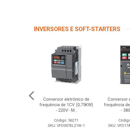
INVERSORES E SOFT-STARTERS
 Cab-Rs-5M
Conversor eletrônico de
Conversor e
frequência de 1CV (0,75KW)
frequência d
- 220V- M...
- 380
o: 12122
Código: 56271
Código
10951227
SKU: VFD007EL21W-1
SKU: VFD1