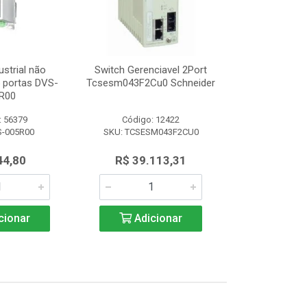
ustrial não
Switch Gerenciavel 2Port
Switch Indu
5 portas DVS-
Tcsesm043F2Cu0 Schneider
Gerenciável 8
R00
008
: 56379
Código: 12422
Código:
S-005R00
SKU: TCSESM043F2CU0
SKU: DVS
44,80
R$ 39.113,31
R$ 1.3
cionar
Adicionar
Adic