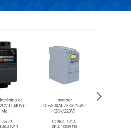
letrônico de
Inversor
Conversor el
 2CV (1,5KW) -
Cfw300A07P3S2Nb20
frequência de 
 Mo...
(2Cv/220V)
- 380V
: 56270
Código: 10483
Código:
15EL21W-1
SKU: 13059418
SKU: VFD13