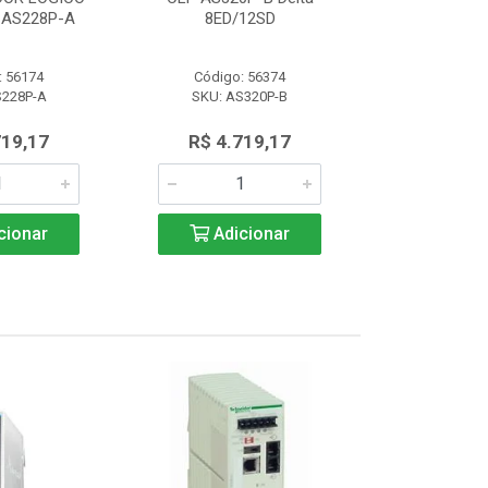
AS228P-A
8ED/12SD
PROGRAMAVEL
: 56174
Código: 56374
Código:
S228P-A
SKU: AS320P-B
SKU: AS
719,17
R$ 4.719,17
R$ 4.7
cionar
Adicionar
Adic