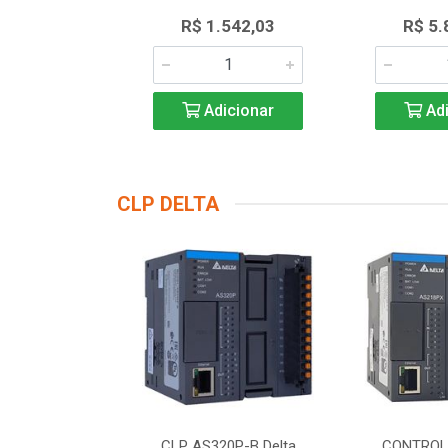
430,89
R$ 1.542,03
R$ 5.
icionar
Adicionar
Adi
CLP DELTA
DOR LOGICO
CLP AS320P-B Delta
CONTROL