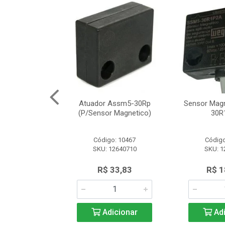
Segurança
Atuador Assm5-30Rp
Sensor Mag
12 Schneider
(P/Sensor Magnetico)
30R
o: 8161
Código: 10467
Código
SLE2727312
SKU: 12640710
SKU: 1
.566,97
R$ 33,83
R$ 1
icionar
Adicionar
Adi