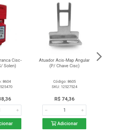
ranca Cisc-
Atuador Acis-Map Angular
Fonte Alimen
/ Solen)
(P/ Chave Cisc)
(10A/2
: 8604
Código: 8605
Código:
2525470
SKU: 12527524
SKU: 13
38,36
R$ 74,36
R$ 91
cionar
Adicionar
Adic