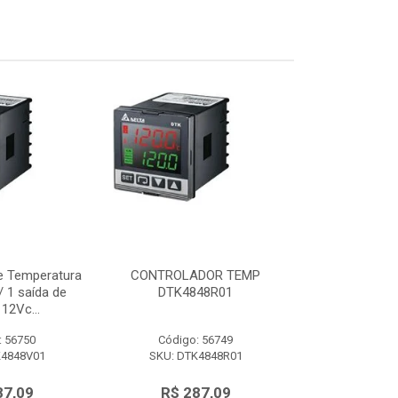
e Temperatura
CONTROLADOR TEMP
Controlador d
 1 saída de
DTK4848R01
48x48mm c/ 
12Vc...
tensão 
: 56750
Código: 56749
Código:
K4848V01
SKU: DTK4848R01
SKU: DTK
87,09
R$ 287,09
R$ 28