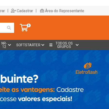
|
|
rar
Cadastrar
Área do Representante
0
NR-
TODOS OS
SOFTSTARTER
12
GRUPOS