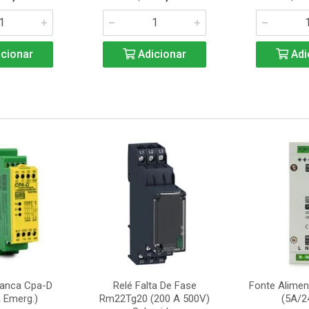
cionar
Adicionar
Adi
ranca Cpa-D
Relé Falta De Fase
Fonte Alime
 Emerg.)
Rm22Tg20 (200 A 500V)
(5A/2