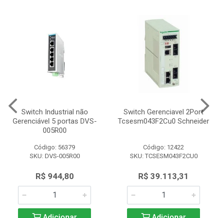
Switch Industrial não
Switch Gerenciavel 2Port
Gerenciável 5 portas DVS-
Tcsesm043F2Cu0 Schneider
005R00
Código: 56379
Código: 12422
SKU: DVS-005R00
SKU: TCSESM043F2CU0
R$ 944,80
R$ 39.113,31
Adicionar
Adicionar