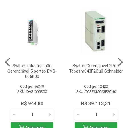
Switch Industrial não
Switch Gerenciavel 2Port
Gerenciável 5 portas DVS-
Tcsesm043F2Cu0 Schneider
005R00
Código: 56379
Código: 12422
SKU: DVS-005R00
SKU: TCSESM043F2CU0
R$ 944,80
R$ 39.113,31
Adicionar
Adicionar