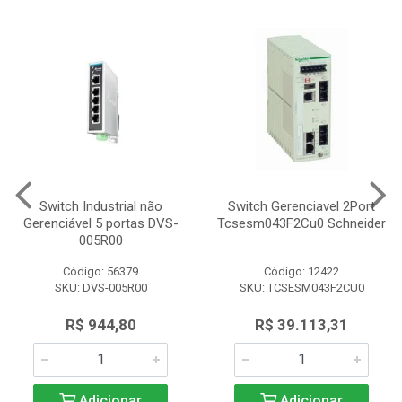
Switch Industrial não
Switch Gerenciavel 2Port
Gerenciável 5 portas DVS-
Tcsesm043F2Cu0 Schneider
005R00
Código: 56379
Código: 12422
SKU: DVS-005R00
SKU: TCSESM043F2CU0
R$ 944,80
R$ 39.113,31
Adicionar
Adicionar