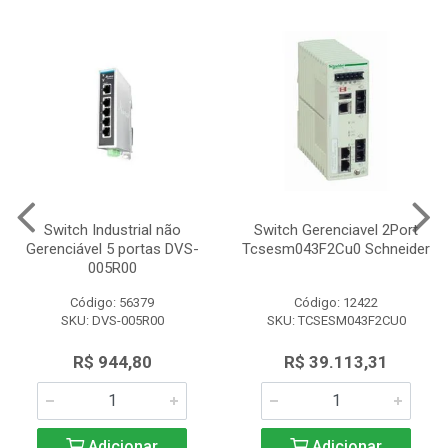
Switch Industrial não
Switch Gerenciavel 2Port
Gerenciável 5 portas DVS-
Tcsesm043F2Cu0 Schneider
005R00
Código: 56379
Código: 12422
SKU: DVS-005R00
SKU: TCSESM043F2CU0
R$ 944,80
R$ 39.113,31
Adicionar
Adicionar