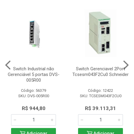
Switch Industrial não
Switch Gerenciavel 2Port
Gerenciável 5 portas DVS-
Tcsesm043F2Cu0 Schneider
005R00
Código: 56379
Código: 12422
SKU: DVS-005R00
SKU: TCSESM043F2CU0
R$ 944,80
R$ 39.113,31
Adicionar
Adicionar