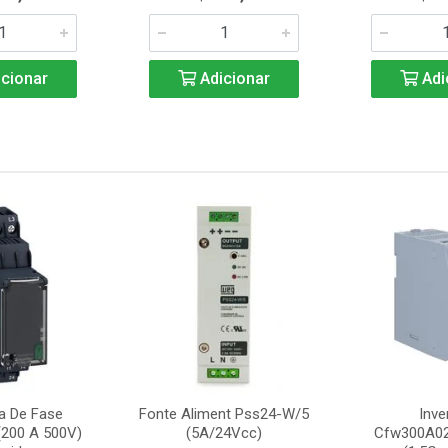
cionar
Adicionar
Adi
ta De Fase
Fonte Aliment Pss24-W/5
Inve
200 A 500V)
(5A/24Vcc)
Cfw300A0