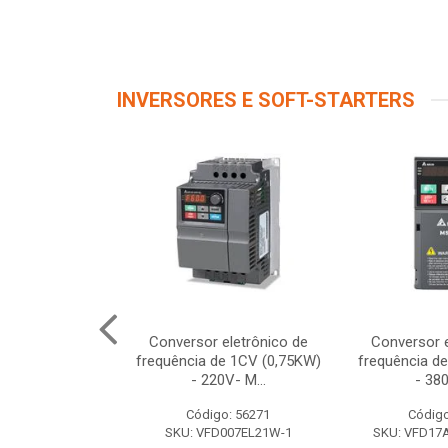
INVERSORES E SOFT-STARTERS
 TRIF 5,5CV
Conversor eletrônico de
Conversor e
380/480V
frequência de 1CV (0,75KW)
frequência d
- 220V- M...
- 380
o: 56267
Código: 56271
Código
040EL43W-1
SKU: VFD007EL21W-1
SKU: VFD1