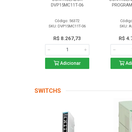
 AS228P-A
DVP15MC11T-06
PROGRAM
o: 56174
Código: 56372
Código
AS228P-A
SKU: DVP15MC11T-06
SKU: A
.719,17
R$ 8.267,73
R$ 4.
icionar
Adicionar
Adi
SWITCHS