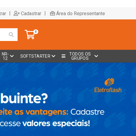
|
|
rar
Cadastrar
Área do Representante
0
NR-
TODOS OS
SOFTSTARTER
12
GRUPOS