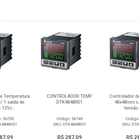
de Temperatura
CONTROLADOR TEMP
Controlador d
 1 saída de
DTK4848R01
48x48mm c/
 12Vc...
tensão 
: 56750
Código: 56749
Código
K4848V01
SKU: DTK4848R01
SKU: DT
87,09
R$ 287,09
R$ 2