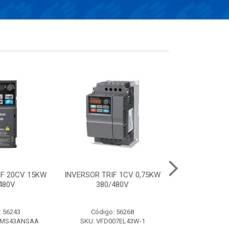
IF 20CV 15KW
INVERSOR TRIF 1CV 0,75KW
Conversor el
480V
380/480V
frequência de 
220V- 
: 56243
Código: 56268
Código:
AMS43ANSAA
SKU: VFD007EL43W-1
SKU: VFD0