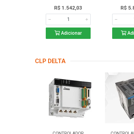
.552,55
R$ 1.542,03
R$ 5.
icionar
Adicionar
Adi
CLP DELTA
DOR LOGICO
CONTROLADOR
CONTROLA