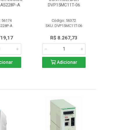
AS228P-A
DVP15MC11T-06
PROGRAM 
: 56174
Código: 56372
Código:
S228P-A
SKU: DVP15MC11T-06
SKU: AS
719,17
R$ 8.267,73
R$ 4.7
cionar
Adicionar
Adic