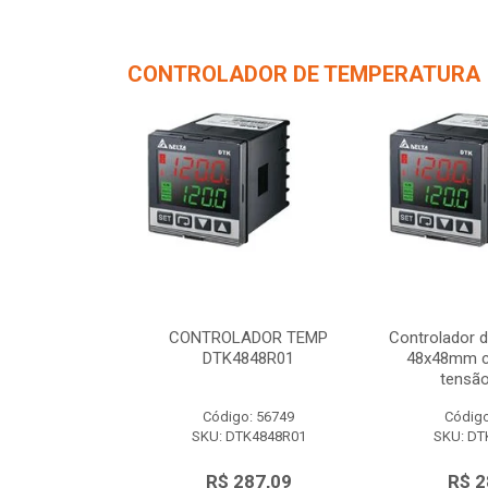
CONTROLADOR DE TEMPERATURA
de Temperatura
CONTROLADOR TEMP
Controlador 
/ 1 saída de
DTK4848R01
48x48mm c/
 12Vc...
tensão
o: 56750
Código: 56749
Código
TK4848V01
SKU: DTK4848R01
SKU: DT
287,09
R$ 287,09
R$ 2