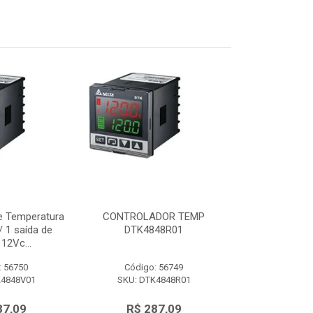
e Temperatura
CONTROLADOR TEMP
Controlador d
 1 saída de
DTK4848R01
48x48mm c/ 
12Vc...
tensão 
: 56750
Código: 56749
Código:
K4848V01
SKU: DTK4848R01
SKU: DTK
87,09
R$ 287,09
R$ 28