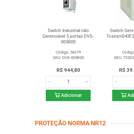
dustrial não
Switch Industrial não
Switch Gere
 8 portas DVS-
Gerenciável 5 portas DVS-
Tcsesm043F2
8R00
005R00
o: 56616
Código: 56379
Código
VS-008R00
SKU: DVS-005R00
SKU: TCSE
.347,50
R$ 944,80
R$ 39
icionar
Adicionar
Adi
PROTEÇÃO NORMA NR12