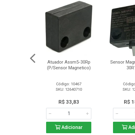
Segurança
Atuador Assm5-30Rp
Sensor Mag
12 Schneider
(P/Sensor Magnetico)
30R
o: 8161
Código: 10467
Código
SLE2727312
SKU: 12640710
SKU: 1
.566,97
R$ 33,83
R$ 1
icionar
Adicionar
Adi