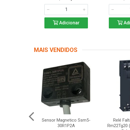
icionar
Adicionar
Adi
MAIS VENDIDOS
Segurança
Sensor Magnetico Ssm5-
Relé Fal
12 Schneider
30R1P2A
Rm22Tg20 (