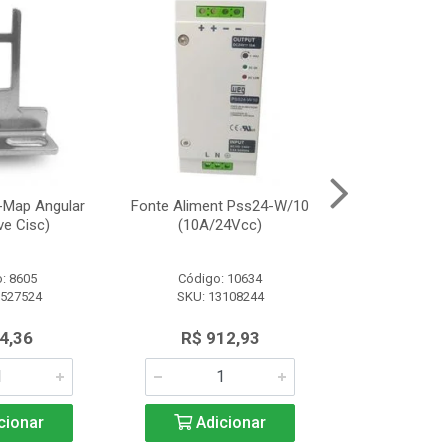
-Map Angular
Fonte Aliment Pss24-W/10
Atuador Padr
ve Cisc)
(10A/24Vcc)
(P/C
: 8605
Código: 10634
Código:
2527524
SKU: 13108244
SKU: 12
4,36
R$ 912,93
R$ 4
cionar
Adicionar
Adic