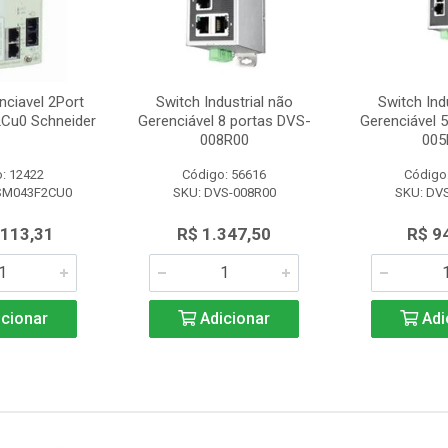
nciavel 2Port
Switch Industrial não
Switch Ind
Cu0 Schneider
Gerenciável 8 portas DVS-
Gerenciável 
008R00
005
: 12422
Código: 56616
Código
SM043F2CU0
SKU: DVS-008R00
SKU: DV
.113,31
R$ 1.347,50
R$ 9
cionar
Adicionar
Adi