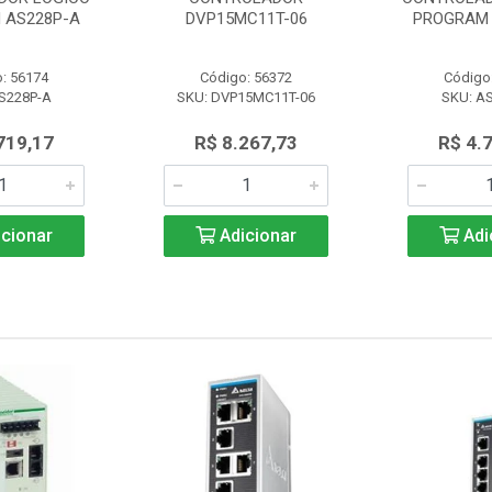
 AS228P-A
DVP15MC11T-06
PROGRAM 
: 56174
Código: 56372
Código
S228P-A
SKU: DVP15MC11T-06
SKU: A
719,17
R$ 8.267,73
R$ 4.
cionar
Adicionar
Adi