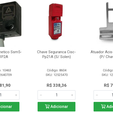
netico Ssm5-
Chave Seguranca Cisc-
Atuador Acis
1P2A
Pp21A (S/ Solen)
(P/ Cha
: 10463
Código: 8604
Código
2640709
SKU: 12525470
SKU: 1
81,90
R$ 338,36
R$ 7
cionar
Adicionar
Adi