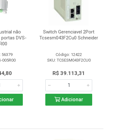
ustrial não
Switch Gerenciavel 2Port
Switch Indu
5 portas DVS-
Tcsesm043F2Cu0 Schneider
Gerenciável 8
R00
008
: 56379
Código: 12422
Código:
S-005R00
SKU: TCSESM043F2CU0
SKU: DVS
44,80
R$ 39.113,31
R$ 1.3
cionar
Adicionar
Adic