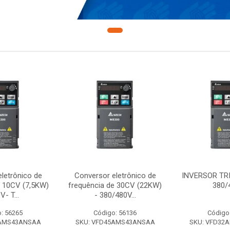
letrônico de
Conversor eletrônico de
INVERSOR TR
e 10CV (7,5KW)
frequência de 30CV (22KW)
380/
V- T...
- 380/480V...
: 56265
Código: 56136
Código
7AMS43ANSAA
SKU: VFD45AMS43ANSAA
SKU: VFD32