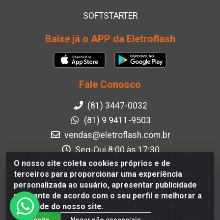
SOFTSTARTER
Baixe já o APP da Eletroflash
Fale Conosco
(81) 3447-0032
(81) 9 9411-9503
vendas@eletroflash.com.br
Seg-Qui 8:00 às 17:30
Sex 8:00 às 17:00
O nosso site coleta cookies próprios e de
terceiros para proporcionar uma experiência
Instagram
personalizada ao usuário, apresentar publicidade
Facebook
relevante de acordo com o seu perfil e melhorar a
qualidade do nosso site.
Formas de Pagamento
Aceito
Negar não essenciais