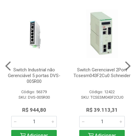
Switch Industrial não
Switch Gerenciavel 2Port
Gerenciável 5 portas DVS-
Tcsesm043F2Cu0 Schneider
005R00
Código: 56379
Código: 12422
SKU: DVS-005R00
SKU: TCSESM043F2CU0
R$ 944,80
R$ 39.113,31
Adicionar
Adicionar